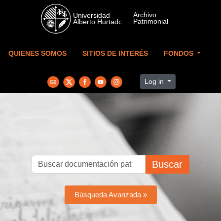
Skip to main content
QUIENES SOMOS
SITIOS DE INTERÉS
FONDOS
Log in
Buscar
Búsqueda Avanzada »