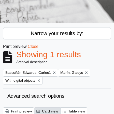
Narrow your results by:
Print preview
Close
Showing 1 results
Archival description
Remove filter:
Remove filter:
Bascuñán Edwards, Carlos1
Marín, Gladys
Remove filter:
With digital objects
Advanced search options
Print preview
Card view
Table view