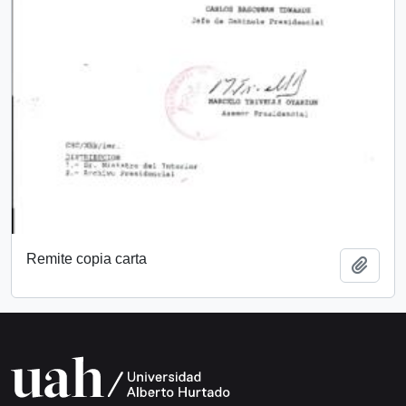
Remite copia carta
Add t