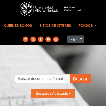
Skip to main content
QUIENES SOMOS
SITIOS DE INTERÉS
FONDOS
Log in
Buscar
Búsqueda Avanzada »