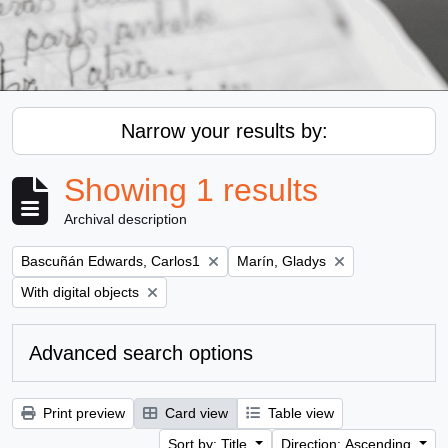
Narrow your results by:
Showing 1 results
Archival description
Remove filter:
Remove filter:
Bascuñán Edwards, Carlos1
Marín, Gladys
Remove filter:
With digital objects
Advanced search options
Print preview
Card view
Table view
Sort by: Title
Direction: Ascending