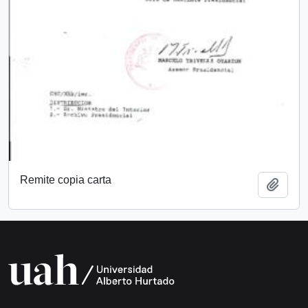
Remite copia carta
Add t