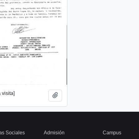
 visita]
Añadir al portapapeles
as Sociales
Admisión
Campus