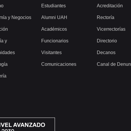
ho
Estudiantes
Acreditación
mía y Negocios
Alumni UAH
Rectoría
ción
Académicos
Vicerrectorías
ía y
Funcionarios
Directorio
idades
Visitantes
Decanos
ogía
Comunicaciones
Canal de Denun
ería