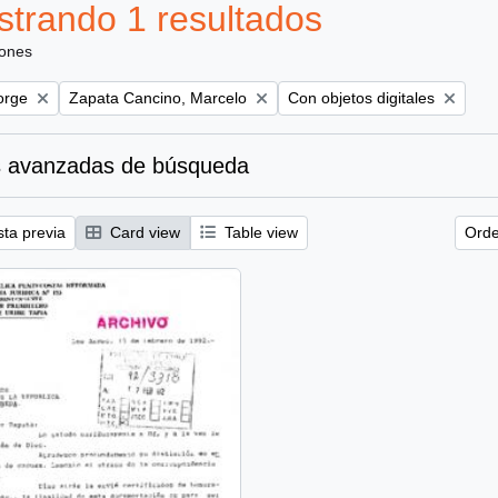
trando 1 resultados
iones
Remove filter:
Remove filter:
orge
Zapata Cancino, Marcelo
Con objetos digitales
 avanzadas de búsqueda
sta previa
Card view
Table view
Orde