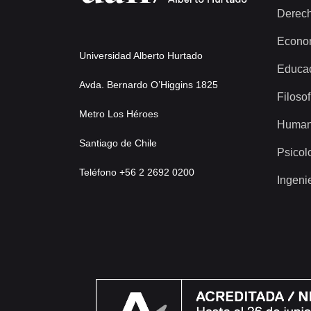
Derec
Econo
Universidad Alberto Hurtado
Educa
Avda. Bernardo O’Higgins 1825
Filosof
Metro Los Héroes
Human
Santiago de Chile
Psicol
Teléfono +56 2 2692 0200
Ingeni