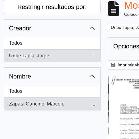
Mos
Restringir resultados por:
Colecc
Remove filter:
Creador
Uribe Tapia, J
Todos
Opciones
Uribe Tapia, Jorge
1
, 1 resultados
Imprimir vi
Nombre
Todos
Zapata Cancino, Marcelo
1
, 1 resultados