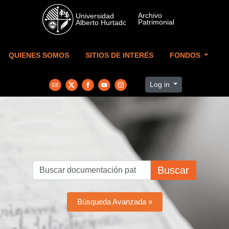
Skip to main content
QUIENES SOMOS
SITIOS DE INTERÉS
FONDOS
Log in
Buscar
Búsqueda Avanzada »