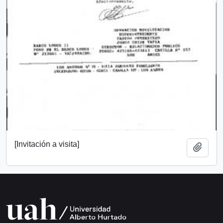
[Invitación a visita]
Add t