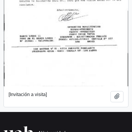
[Invitación a visita]
Añadi