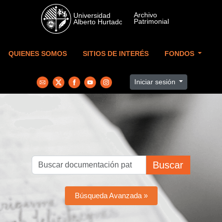
Skip to main content
QUIENES SOMOS
SITIOS DE INTERÉS
FONDOS
Iniciar sesión
Buscar
Búsqueda Avanzada »