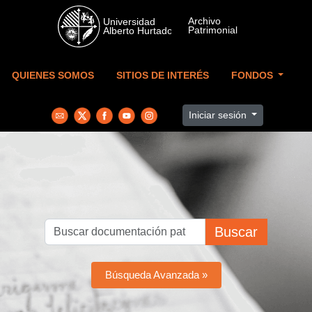
Skip to main content
QUIENES SOMOS
SITIOS DE INTERÉS
FONDOS
Iniciar sesión
Buscar
Búsqueda Avanzada »