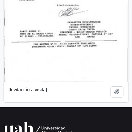
[Invitación a visita]
Añadi