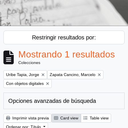
Restringir resultados por:
Mostrando 1 resultados
Colecciones
Remove filter:
Remove filter:
Uribe Tapia, Jorge
Zapata Cancino, Marcelo
Remove filter:
Con objetos digitales
Opciones avanzadas de búsqueda
Imprimir vista previa
Card view
Table view
Ordenar por: Título