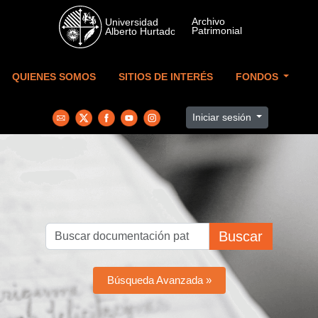
Skip to main content
QUIENES SOMOS
SITIOS DE INTERÉS
FONDOS
Iniciar sesión
Buscar
Búsqueda Avanzada »