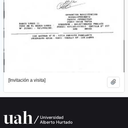
[Invitación a visita]
Añadi