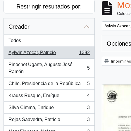
Mos
Restringir resultados por:
Colecc
Remove filter:
Creador
Aylwin Azocar,
Todos
Opciones
Aylwin Azocar, Patricio
1392
, 1392 resultados
Imprimir vi
Pinochet Ugarte, Augusto José
5
, 5 resultados
Ramón
Chile. Presidencia de la República
5
, 5 resultados
Krauss Rusque, Enríque
4
, 4 resultados
Silva Cimma, Enrique
3
, 3 resultados
Rojas Saavedra, Patricio
3
, 3 resultados