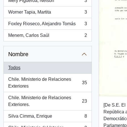
Mery Figueroa, Nelson
3
, 3 resultados
Worner Tapia, Martita
3
, 3 resultados
Foxley Rioseco, Alejandro Tomás
3
, 3 resultados
Menem, Carlos Saúl
2
, 2 resultados
Nombre
Todos
Chile. Ministerio de Relaciones
35
, 35 resultados
Exteriores
Chile. Ministerio de Relaciones
23
, 23 resultados
Exteriores.
[De S.E. El
República a
Silva Cimma, Enrique
8
Democrático
, 8 resultados
Parlamento