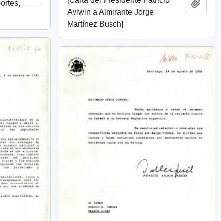
[Carta del Presidente Patricio
ortes,
Añadi
Aylwin a Almirante Jorge
Martínez Busch]