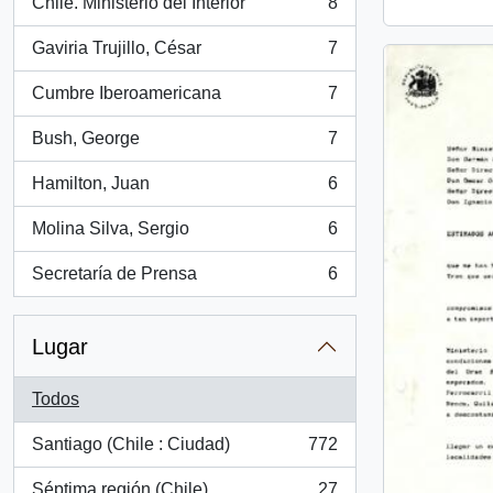
Chile. Ministerio del Interior
8
, 8 resultados
Gaviria Trujillo, César
7
, 7 resultados
Cumbre Iberoamericana
7
, 7 resultados
Bush, George
7
, 7 resultados
Hamilton, Juan
6
, 6 resultados
Molina Silva, Sergio
6
, 6 resultados
Secretaría de Prensa
6
, 6 resultados
Lugar
Todos
Santiago (Chile : Ciudad)
772
, 772 resultados
Séptima región (Chile)
27