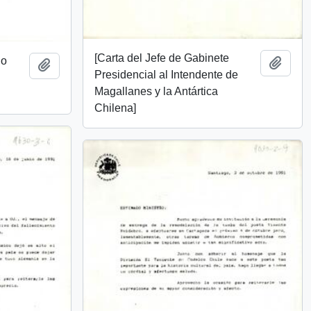
[Carta del Jefe de Gabinete
io
Añadi
Añadir al portapapeles
Presidencial al Intendente de
Magallanes y la Antártica
Chilena]