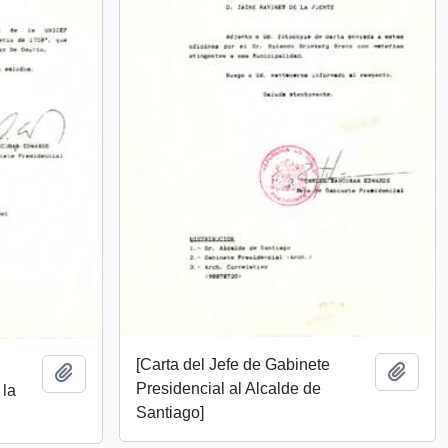
[Carta del Jefe de Gabinete
Añadi
Añadir al portapapeles
Presidencial al Alcalde de
 la
Santiago]