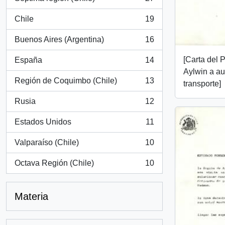
, 27 resultados
Chile
19
, 19 resultados
Buenos Aires (Argentina)
16
, 16 resultados
[Carta del 
España
14
, 14 resultados
Aylwin a au
Región de Coquimbo (Chile)
13
transporte]
, 13 resultados
Rusia
12
, 12 resultados
Estados Unidos
11
, 11 resultados
Valparaíso (Chile)
10
, 10 resultados
Octava Región (Chile)
10
, 10 resultados
Materia