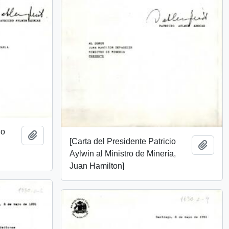
io
Añadir al portapapeles
[Carta del Presidente Patricio
Añadi
Aylwin al Ministro de Minería,
Juan Hamilton]