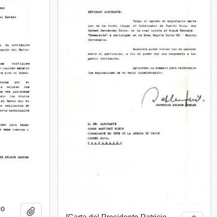
io
Añadir al portapapeles