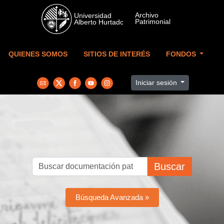
Skip to main content
QUIENES SOMOS
SITIOS DE INTERÉS
FONDOS
Iniciar sesión
Buscar
Búsqueda Avanzada »