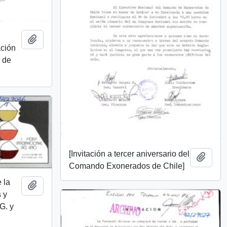
Añadir al portapapeles
ación
 de
[Invitación a tercer aniversario del
Añadi
Comando Exonerados de Chile]
 la
Añadir al portapapeles
 y
G. y