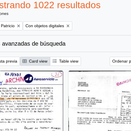
trando 1022 resultados
iones
Remove filter:
 Patricio
Con objetos digitales
 avanzadas de búsqueda
sta previa
Card view
Table view
Ordenar p