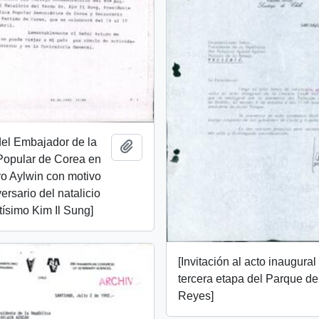
 del Embajador de la
Añadir al portapapeles
Popular de Corea en
ro Aylwin con motivo
ersario del natalicio
tísimo Kim Il Sung]
[Invitación al acto inaugural
tercera etapa del Parque de
Reyes]