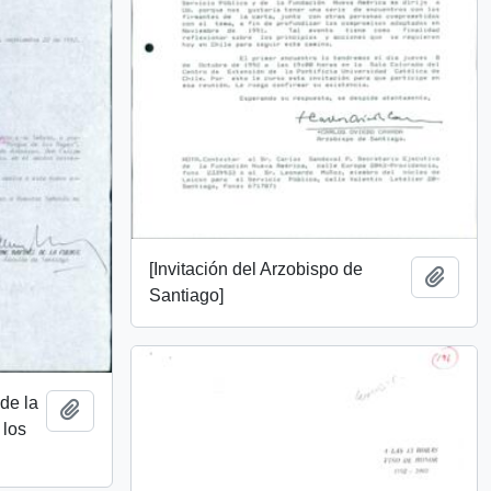
[Invitación del Arzobispo de
Añadi
Santiago]
 de la
Añadir al portapapeles
 los