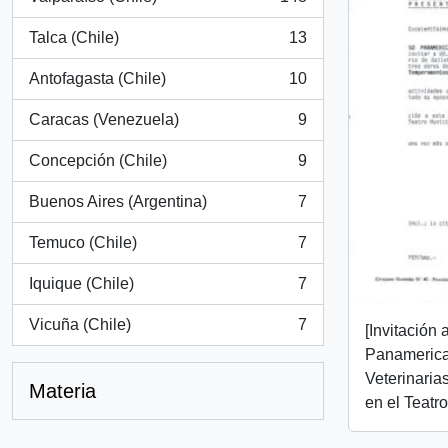
, 148 resultados
Talca (Chile)
13
, 13 resultados
Antofagasta (Chile)
10
, 10 resultados
Caracas (Venezuela)
9
, 9 resultados
Concepción (Chile)
9
, 9 resultados
Buenos Aires (Argentina)
7
, 7 resultados
Temuco (Chile)
7
, 7 resultados
Iquique (Chile)
7
, 7 resultados
Vicuña (Chile)
7
[Invitación 
, 7 resultados
Panamerica
Veterinaria
Materia
en el Teatr