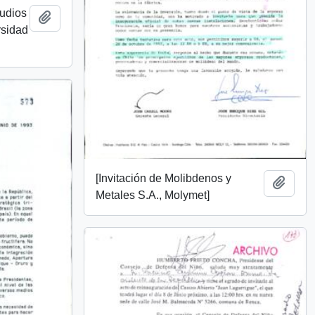
tudios
Añadir al portapapeles
rsidad
[Invitación de Molibdenos y
Añadi
Metales S.A., Molymet]