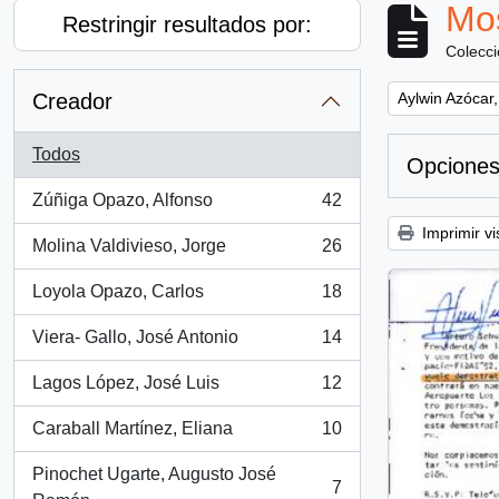
Mos
Restringir resultados por:
Colecc
Remove filter:
Creador
Aylwin Azócar,
Todos
Opciones
Zúñiga Opazo, Alfonso
42
, 42 resultados
Imprimir vi
Molina Valdivieso, Jorge
26
, 26 resultados
Loyola Opazo, Carlos
18
, 18 resultados
Viera- Gallo, José Antonio
14
, 14 resultados
Lagos López, José Luis
12
, 12 resultados
Caraball Martínez, Eliana
10
, 10 resultados
Pinochet Ugarte, Augusto José
7