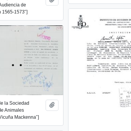
 Audiencia de
 1565-1573"]
 de la Sociedad
Añadir al portapapeles
de Animales
Vicuña Mackenna"]