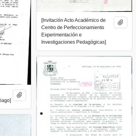
[Invitación Acto Académico de
Añadi
Centro de Perfeccionamiento
Experimentación e
Investigaciones Pedagógicas]
l
Añadir al portapapeles
tiago]