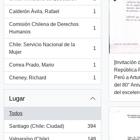
, 1 resultados
Calderón Ávila, Rafael
1
, 1 resultados
Comisión Chilena de Derechos
1
, 1 resultados
Humanos
Chile. Servicio Nacional de la
1
, 1 resultados
Mujer
[Invitación
Correa Prado, Mario
1
, 1 resultados
República 
Perú a Artu
Cheney, Richard
1
, 1 resultados
del 80° Aniv
del excelen
Lugar
Todos
Santiago (Chile: Ciudad)
394
, 394 resultados
Valparaíso (Chile)
148