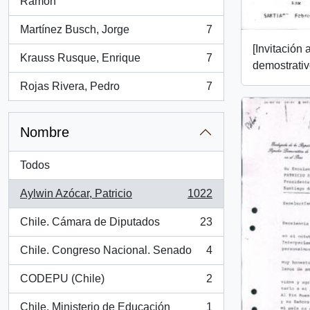
, 7 resultados
Ramón
Martínez Busch, Jorge
7
, 7 resultados
[Invitación 
Krauss Rusque, Enrique
7
, 7 resultados
demostrativ
Rojas Rivera, Pedro
7
, 7 resultados
Nombre
Todos
Aylwin Azócar, Patricio
1022
, 1022 resultados
Chile. Cámara de Diputados
23
, 23 resultados
Chile. Congreso Nacional. Senado
4
, 4 resultados
CODEPU (Chile)
2
, 2 resultados
Chile. Ministerio de Educación
1