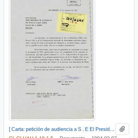
Añadi
[ Carta: petición de audiencia a S . E El Presidente de la República, de Pedro H. Díaz ]