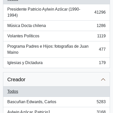
Presidente Patricio Aylwin Azócar (1990-
41296
, 41296 resultados
1994)
Música Docta chilena
1286
, 1286 resultados
Volantes Políticos
1119
, 1119 resultados
Programa Padres e Hijos: fotografías de Juan
477
, 477 resultados
Maino
Iglesias y Dictadura
179
, 179 resultados
Creador
Todos
Bascuñan Edwards, Carlos
5283
, 5283 resultados
Aylwin Azócar, Patricio1
3168