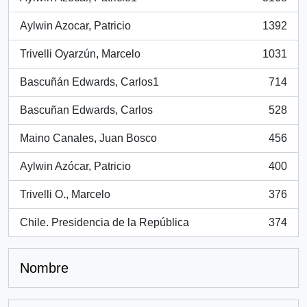
, 3168 resultados
Aylwin Azocar, Patricio
1392
, 1392 resultados
Trivelli Oyarzún, Marcelo
1031
, 1031 resultados
Bascuñán Edwards, Carlos1
714
, 714 resultados
Bascuñan Edwards, Carlos
528
, 528 resultados
Maino Canales, Juan Bosco
456
, 456 resultados
Aylwin Azócar, Patricio
400
, 400 resultados
Trivelli O., Marcelo
376
, 376 resultados
Chile. Presidencia de la República
374
, 374 resultados
Nombre