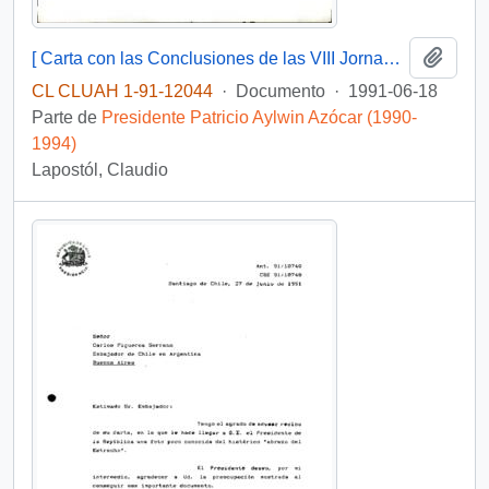
Añadi
[ Carta con las Conclusiones de las VIII Jornadas Nacionales de Regionalización, y el informe "Marco Jurídico para un Proceso de Descentralización Administrativa"]
CL CLUAH 1-91-12044
·
Documento
·
1991-06-18
Parte de
Presidente Patricio Aylwin Azócar (1990-
1994)
Lapostól, Claudio