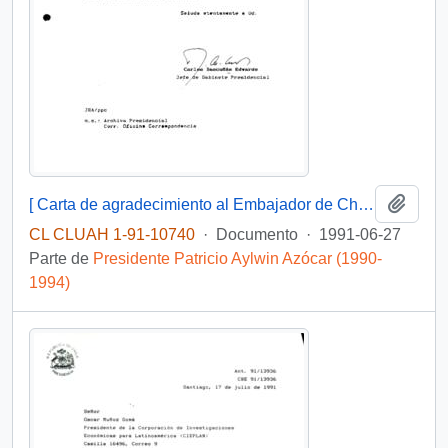
Añadi
[ Carta de agradecimiento al Embajador de Chile en Argentina por el envío de una fotografía poco conocida del histórico "abrazo del Estrecho"]
CL CLUAH 1-91-10740
·
Documento
·
1991-06-27
Parte de
Presidente Patricio Aylwin Azócar (1990-
1994)