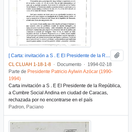
Añadi
[ Carta: invitación a S . E El Presidente de la República, a Cumbre Social Andina en ciudad de Caracas ]
CL CLUAH 1-18-1-8
·
Documento
·
1994-02-18
Parte de
Presidente Patricio Aylwin Azócar (1990-
1994)
Carta invitación a S . E El Presidente de la República,
a Cumbre Social Andina en ciudad de Caracas,
rechazada por no encontrarse en el país
Padron, Paciano