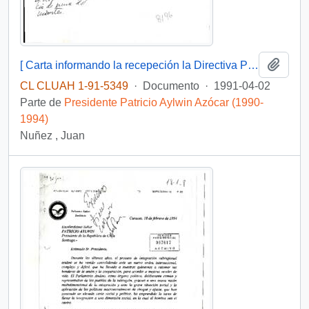
Añadi
[ Carta informando la recepeción la Directiva Provincial Cachapoal del Partido Unión Demócrata Independiente UDI, habiendo presentado las respectivas condolencias por la muerte del Senador Jaime Guzmán]
CL CLUAH 1-91-5349
·
Documento
·
1991-04-02
Parte de
Presidente Patricio Aylwin Azócar (1990-
1994)
Nuñez , Juan