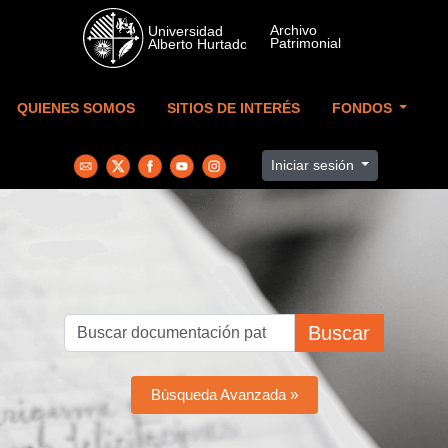
Skip to main content
QUIENES SOMOS
SITIOS DE INTERÉS
FONDOS
Iniciar sesión
Buscar
Búsqueda Avanzada »