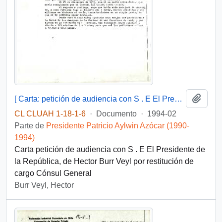
Añadi
[ Carta: petición de audiencia con S . E El Presidente de la República, de Hector Burr Veyl por restitución de cargo ]
CL CLUAH 1-18-1-6
·
Documento
·
1994-02
Parte de
Presidente Patricio Aylwin Azócar (1990-
1994)
Carta petición de audiencia con S . E El Presidente de
la República, de Hector Burr Veyl por restitución de
cargo Cónsul General
Burr Veyl, Hector