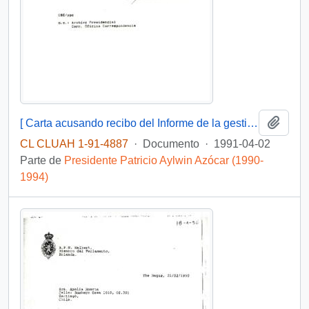
Añadi
[ Carta acusando recibo del Informe de la gestión realizada por la Junta de Jardines Infantiles durante 1990 y el programa correspondiente a 1991]
CL CLUAH 1-91-4887
·
Documento
·
1991-04-02
Parte de
Presidente Patricio Aylwin Azócar (1990-
1994)