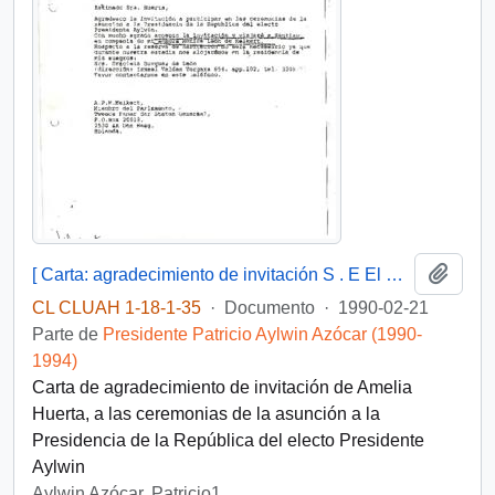
Añadi
[ Carta: agradecimiento de invitación S . E El Presidente de la República, de Amelia Huerta ]
CL CLUAH 1-18-1-35
·
Documento
·
1990-02-21
Parte de
Presidente Patricio Aylwin Azócar (1990-
1994)
Carta de agradecimiento de invitación de Amelia
Huerta, a las ceremonias de la asunción a la
Presidencia de la República del electo Presidente
Aylwin
Aylwin Azócar, Patricio1