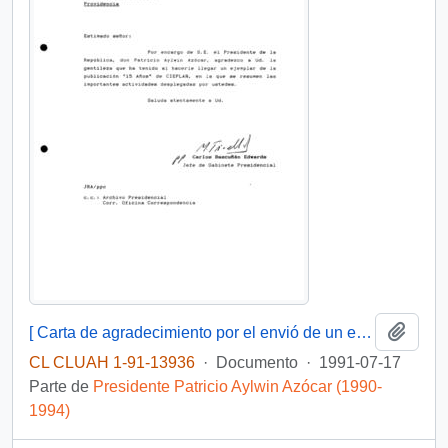
Añadi
[ Carta de agradecimiento por el envió de un ejemplar de la publicación "15 Años" de CIEPLAN]
CL CLUAH 1-91-13936
·
Documento
·
1991-07-17
Parte de
Presidente Patricio Aylwin Azócar (1990-
1994)