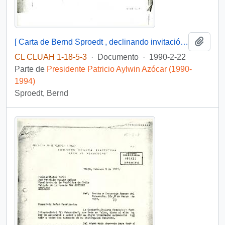
Añadi
[ Carta de Bernd Sproedt , declinando invitación a acto de posesión ].
CL CLUAH 1-18-5-3
·
Documento
·
1990-2-22
Parte de
Presidente Patricio Aylwin Azócar (1990-
1994)
Sproedt, Bernd