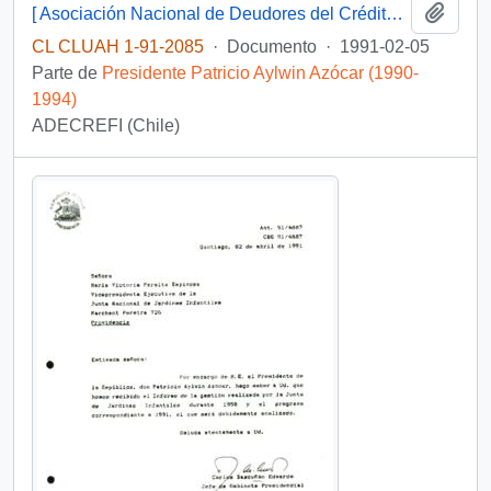
Añadi
[ Asociación Nacional de Deudores del Crédito Fiscal Universitario solicita solución respecto de deudas universitarias]
CL CLUAH 1-91-2085
·
Documento
·
1991-02-05
Parte de
Presidente Patricio Aylwin Azócar (1990-
1994)
ADECREFI (Chile)