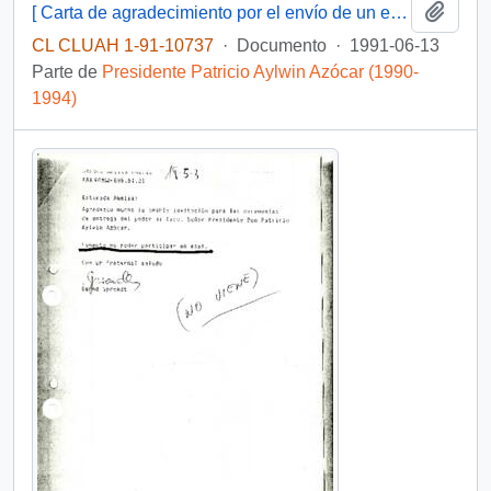
Añadi
[ Carta de agradecimiento por el envío de un ejemplar de la Revista Escolar "Instituto" del Instituto Salesiano]
CL CLUAH 1-91-10737
·
Documento
·
1991-06-13
Parte de
Presidente Patricio Aylwin Azócar (1990-
1994)