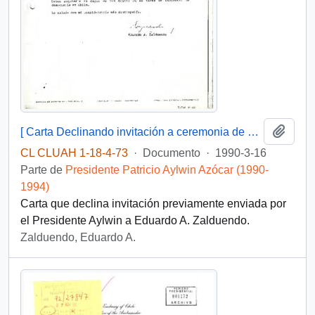
Añadi
[ Carta Declinando invitación a ceremonia de asunción de la Presidencia de Chile].
CL CLUAH 1-18-4-73
·
Documento
·
1990-3-16
Parte de
Presidente Patricio Aylwin Azócar (1990-
1994)
Carta que declina invitación previamente enviada por
el Presidente Aylwin a Eduardo A. Zalduendo.
Zalduendo, Eduardo A.