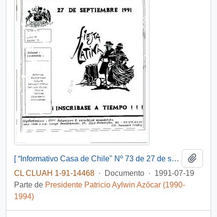
Añadi
[ “Informativo Casa de Chile" Nº 73 de 27 de septiembre de 1991]
CL CLUAH 1-91-14468
·
Documento
·
1991-07-19
Parte de
Presidente Patricio Aylwin Azócar (1990-
1994)