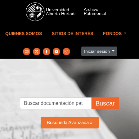
Skip to main content
QUIENES SOMOS
SITIOS DE INTERÉS
FONDOS
Iniciar sesión
Buscar
Búsqueda Avanzada »