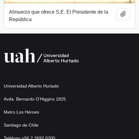
Almuerzo que ofrece S.E. El Presidente de la
Añadi
República
Universidad Alberto Hurtado
Avda. Bernardo O’Higgins 1825
Metro Los Héroes
Santiago de Chile
Teléfono +56 2 2692 0200