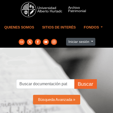
Skip to main content
QUIENES SOMOS
SITIOS DE INTERÉS
FONDOS
Iniciar sesión
Buscar
Búsqueda Avanzada »