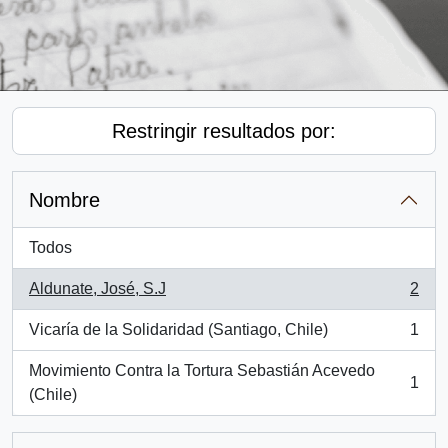
Restringir resultados por:
Nombre
Todos
Aldunate, José, S.J
2
, 2 resultados
Vicaría de la Solidaridad (Santiago, Chile)
1
, 1 resultados
Movimiento Contra la Tortura Sebastián Acevedo
1
, 1 resultados
(Chile)