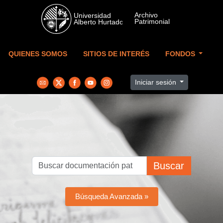
Skip to main content
QUIENES SOMOS
SITIOS DE INTERÉS
FONDOS
Iniciar sesión
Buscar
Búsqueda Avanzada »