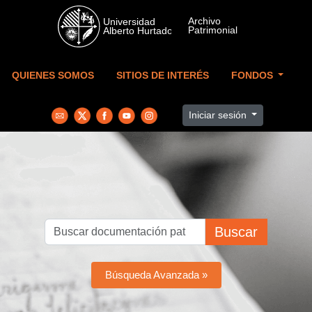
Skip to main content
QUIENES SOMOS
SITIOS DE INTERÉS
FONDOS
Iniciar sesión
Buscar
Búsqueda Avanzada »