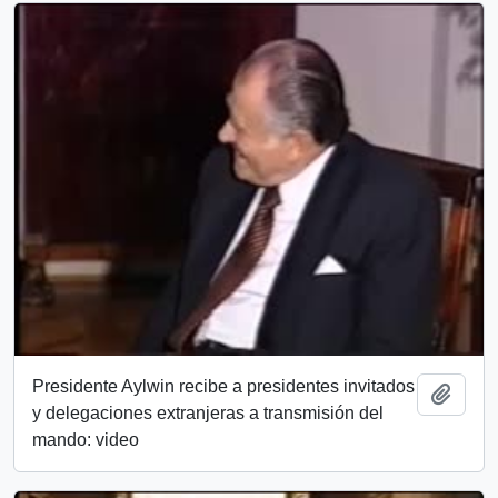
Presidente Aylwin recibe a presidentes invitados
Añadi
y delegaciones extranjeras a transmisión del
mando: video