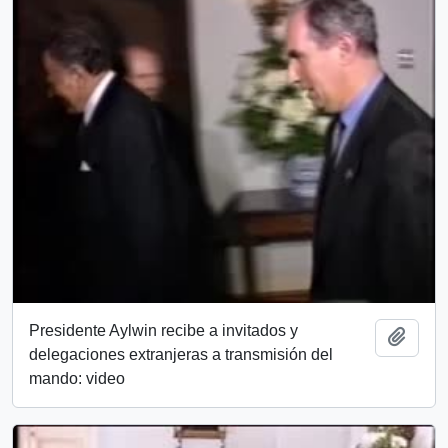
Presidente Aylwin recibe a invitados y
Añadi
delegaciones extranjeras a transmisión del
mando: video