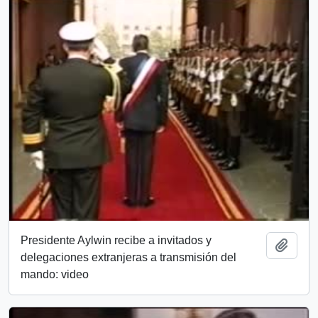
Presidente Aylwin recibe a invitados y
Añadi
delegaciones extranjeras a transmisión del
mando: video