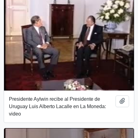
Presidente Aylwin recibe al Presidente de
Añadi
Uruguay Luis Alberto Lacalle en La Moneda:
video