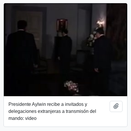
Presidente Aylwin recibe a invitados y
Añadi
delegaciones extranjeras a transmisón del
mando: video