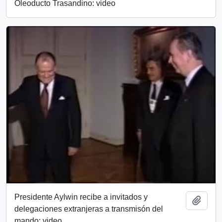
Oleoducto Trasandino: video
Presidente Aylwin recibe a invitados y
Añadi
delegaciones extranjeras a transmisón del
mando: video