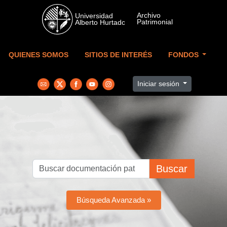
Skip to main content
QUIENES SOMOS
SITIOS DE INTERÉS
FONDOS
Iniciar sesión
Buscar
Búsqueda Avanzada »