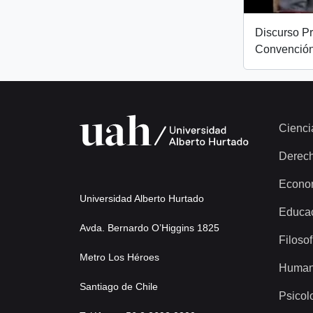
Discurso Pr
Convención
Cienci
Derec
Econo
Universidad Alberto Hurtado
Educa
Avda. Bernardo O’Higgins 1825
Filosof
Metro Los Héroes
Human
Santiago de Chile
Psicol