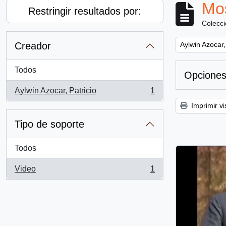
Mos
Restringir resultados por:
Colecc
Remove filter:
Creador
Aylwin Azocar,
Todos
Opciones
Aylwin Azocar, Patricio
1
, 1 resultados
Imprimir vi
Tipo de soporte
Todos
Video
1
, 1 resultados