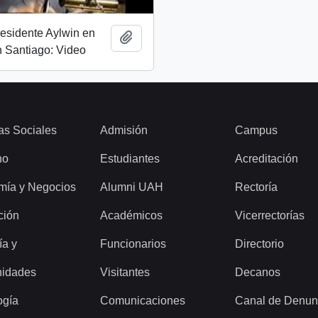
esidente Aylwin en
Añadir al portapapeles
 Santiago: Video
as Sociales
Admisión
Campus
ho
Estudiantes
Acreditación
mía y Negocios
Alumni UAH
Rectoría
ción
Académicos
Vicerrectorías
ía y
Funcionarios
Directorio
idades
Visitantes
Decanos
ogía
Comunicaciones
Canal de Denun