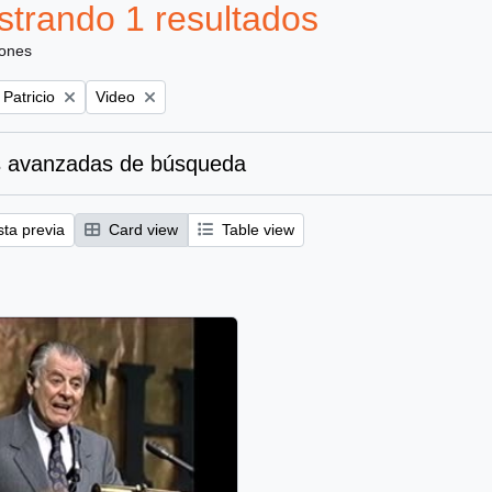
trando 1 resultados
iones
Remove filter:
 Patricio
Video
 avanzadas de búsqueda
sta previa
Card view
Table view