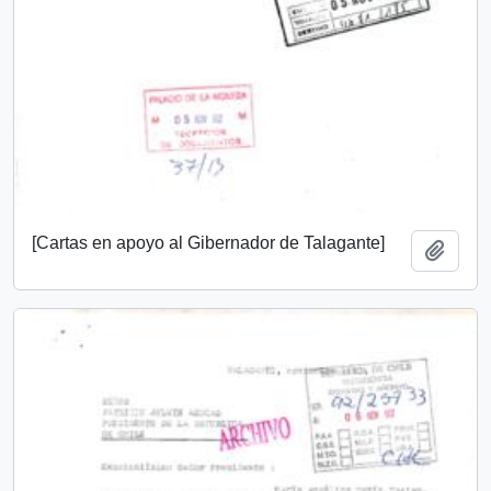
[Cartas en apoyo al Gibernador de Talagante]
Add t