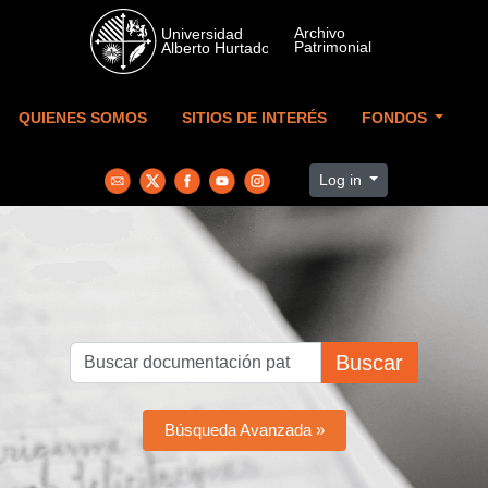
Skip to main content
QUIENES SOMOS
SITIOS DE INTERÉS
FONDOS
Log in
Buscar
Búsqueda Avanzada »