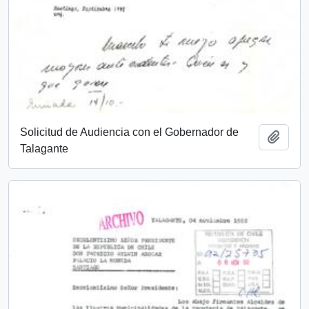
Solicitud de Audiencia con el Gobernador de
Add t
Talagante