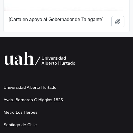
[Carta en apoyo al Gobernador de Talagante]
Add t
Universidad Alberto Hurtado
Avda. Bernardo O’Higgins 1825
Metro Los Héroes
Santiago de Chile