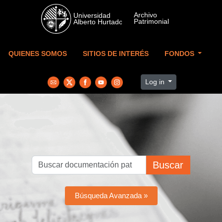
Skip to main content
QUIENES SOMOS
SITIOS DE INTERÉS
FONDOS
Log in
Buscar
Búsqueda Avanzada »