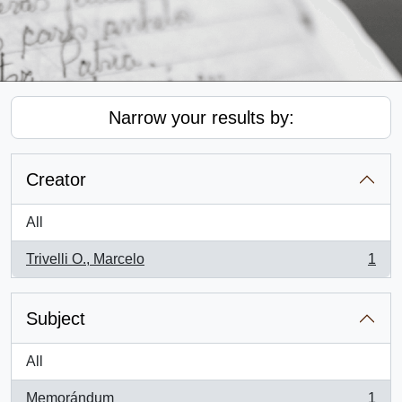
Narrow your results by:
Creator
All
Trivelli O., Marcelo
1
, 1 results
Subject
All
Memorándum
1