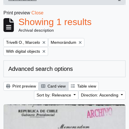
, 1 results
Print preview
Close
Showing 1 results
Archival description
Remove filter:
Remove filter:
Trivelli O., Marcelo
Memorándum
Remove filter:
With digital objects
Advanced search options
Print preview
Card view
Table view
Sort by: Relevance
Direction: Ascending