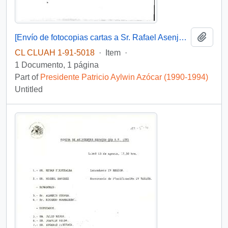
Add t
[Envío de fotocopias cartas a Sr. Rafael Asenjo Zegers Secretario Ejecutivo de comisión Nacional del Medio Ambiente]
CL CLUAH 1-91-5018
·
Item
·
1 Documento, 1 página
Part of
Presidente Patricio Aylwin Azócar (1990-1994)
Untitled