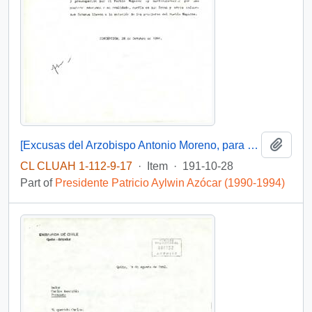
Add t
[Excusas del Arzobispo Antonio Moreno, para asistir al Acto de la firma de los Proyectos sobre Asuntos Indígenas]
CL CLUAH 1-112-9-17
·
Item
·
191-10-28
Part of
Presidente Patricio Aylwin Azócar (1990-1994)