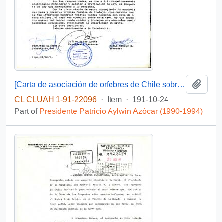
Add t
[Carta de asociación de orfebres de Chile sobre exportación de lapislazuli]
CL CLUAH 1-91-22096
·
Item
·
191-10-24
Part of
Presidente Patricio Aylwin Azócar (1990-1994)