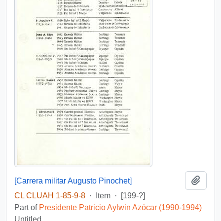
Add t
[Carrera militar Augusto Pinochet]
CL CLUAH 1-85-9-8
·
Item
·
[199-?]
Part of
Presidente Patricio Aylwin Azócar (1990-1994)
Untitled