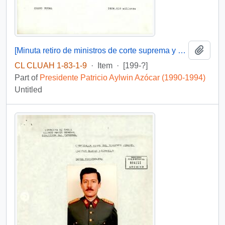
Add t
[Minuta retiro de ministros de corte suprema y corte de apelaciones]
CL CLUAH 1-83-1-9
·
Item
·
[199-?]
Part of
Presidente Patricio Aylwin Azócar (1990-1994)
Untitled