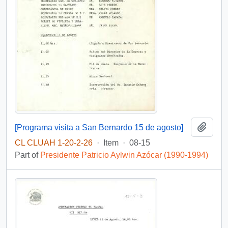
Add t
[Programa visita a San Bernardo 15 de agosto]
CL CLUAH 1-20-2-26
·
Item
·
08-15
Part of
Presidente Patricio Aylwin Azócar (1990-1994)