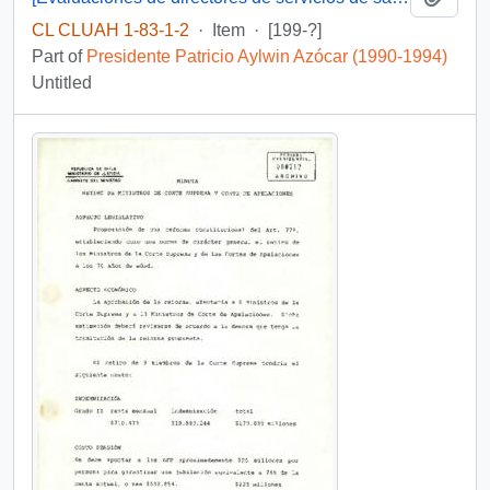
CL CLUAH 1-83-1-2
·
Item
·
[199-?]
Part of
Presidente Patricio Aylwin Azócar (1990-1994)
Untitled