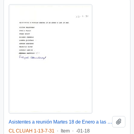
Add t
Asistentes a reunión Martes 18 de Enero a las 18 hrs.
CL CLUAH 1-13-7-31
·
Item
·
-01-18