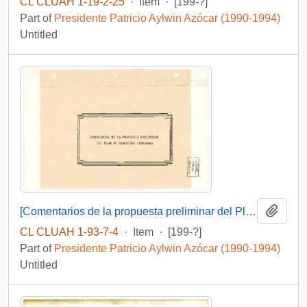
CL CLUAH 1-19-2-25
·
Item
·
[199-?]
Part of
Presidente Patricio Aylwin Azócar (1990-1994)
Untitled
Add t
[Comentarios de la propuesta preliminar del Plan de Seguridad Cuidadana]
CL CLUAH 1-93-7-4
·
Item
·
[199-?]
Part of
Presidente Patricio Aylwin Azócar (1990-1994)
Untitled