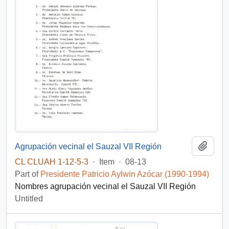
Add t
Agrupación vecinal el Sauzal VII Región
CL CLUAH 1-12-5-3
·
Item
·
08-13
Part of
Presidente Patricio Aylwin Azócar (1990-1994)
Nombres agrupación vecinal el Sauzal VII Región
Untitled