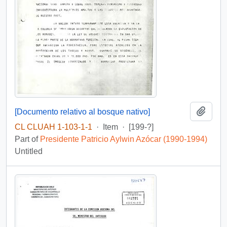
Add t
[Documento relativo al bosque nativo]
CL CLUAH 1-103-1-1
·
Item
·
[199-?]
Part of
Presidente Patricio Aylwin Azócar (1990-1994)
Untitled