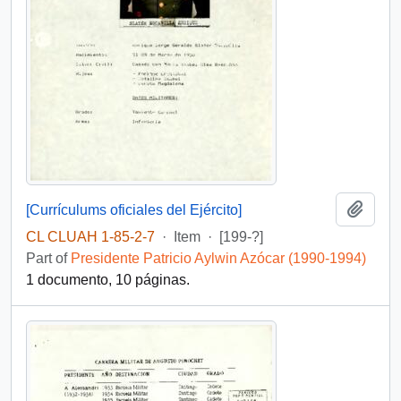
Add t
[Currículums oficiales del Ejército]
CL CLUAH 1-85-2-7
·
Item
·
[199-?]
Part of
Presidente Patricio Aylwin Azócar (1990-1994)
1 documento, 10 páginas.