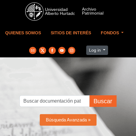
Skip to main content
QUIENES SOMOS
SITIOS DE INTERÉS
FONDOS
Log in
Buscar
Búsqueda Avanzada »