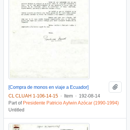
Add t
[Compra de monos en viaje a Ecuador]
CL CLUAH 1-106-14-15
·
Item
·
192-08-14
Part of
Presidente Patricio Aylwin Azócar (1990-1994)
Untitled