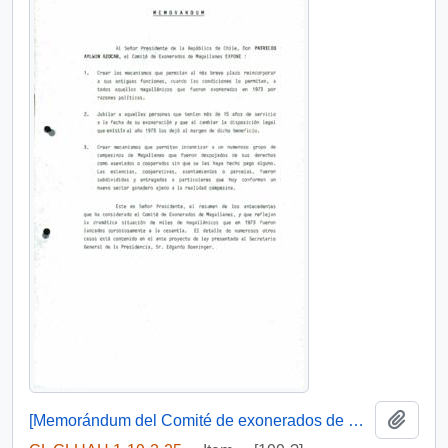
Add t
[Memorándum del Comité de exonerados de Magallanes]