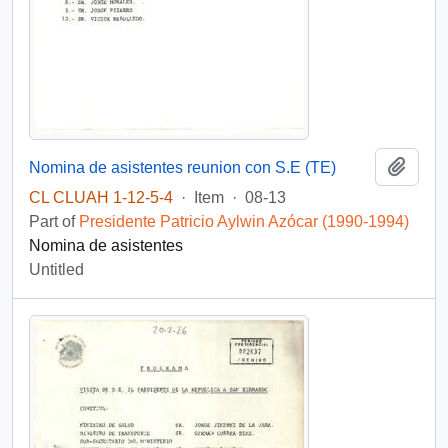
Add t
Nomina de asistentes reunion con S.E (TE)
CL CLUAH 1-12-5-4
·
Item
·
08-13
Part of
Presidente Patricio Aylwin Azócar (1990-1994)
Nomina de asistentes
Untitled