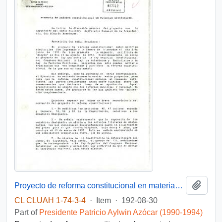
Add t
Proyecto de reforma constitucional en materias electorales
CL CLUAH 1-74-3-4
·
Item
·
192-08-30
Part of
Presidente Patricio Aylwin Azócar (1990-1994)