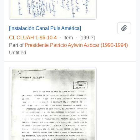
Add t
[Instalación Canal Puls América]
CL CLUAH 1-96-10-4
·
Item
·
[199-?]
Part of
Presidente Patricio Aylwin Azócar (1990-1994)
Untitled