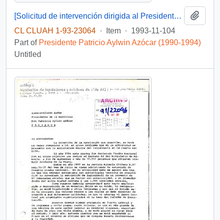
Add t
[Solicitud de intervención dirigida al Presidente Patricio Aylwin, mediante la cual se expone caso de profesora exonerada]
CL CLUAH 1-93-23064
·
Item
·
1993-11-104
Part of
Presidente Patricio Aylwin Azócar (1990-1994)
Untitled