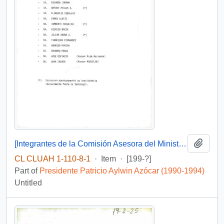
Add t
[Integrantes de la Comisión Asesora del Ministro del Interior]
CL CLUAH 1-110-8-1
·
Item
·
[199-?]
Part of
Presidente Patricio Aylwin Azócar (1990-1994)
Untitled