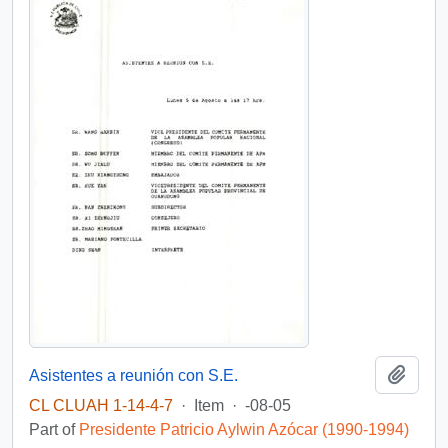
Add t
Asistentes a reunión con S.E.
CL CLUAH 1-14-4-7
·
Item
·
-08-05
Part of
Presidente Patricio Aylwin Azócar (1990-1994)