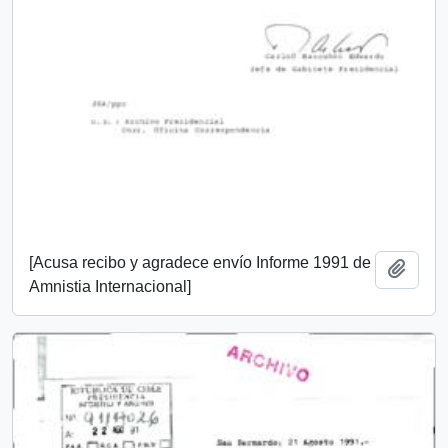
[Acusa recibo y agradece envío Informe 1991 de
Add t
Amnistia Internacional]