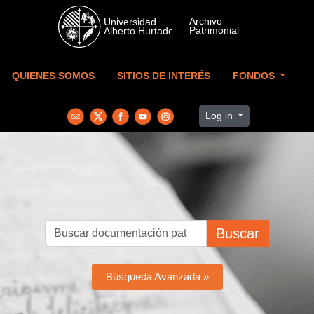
Skip to main content
QUIENES SOMOS
SITIOS DE INTERÉS
FONDOS
Log in
Buscar
Búsqueda Avanzada »