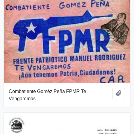
Combatiente Goméz Peña FPMR Te
Add t
Vengaremos