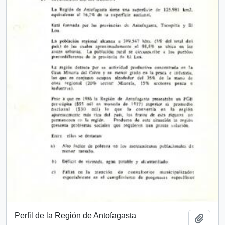
Perfil de la Región de Antofagasta
Add t