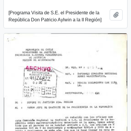
[Programa Visita de S.E. el Presidente de la
Add t
República Don Patricio Aylwin a la II Región]