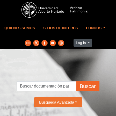
Skip to main content
QUIENES SOMOS
SITIOS DE INTERÉS
FONDOS
Log in
Buscar
Búsqueda Avanzada »