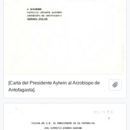
[Carta del Presidente Aylwin al Arzobispo de
Add t
Antofagasta].