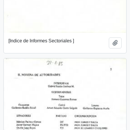
[Indice de Informes Sectoriales ]
Add t