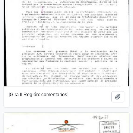
[Gira II Región: comentarios]
Add t