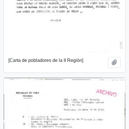
[Carta de pobladores de la II Región]
Add t