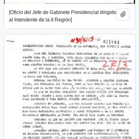
[Oficio del Jefe de Gabinete Presidencial dirigido
Add t
al Intendente de la II Región]