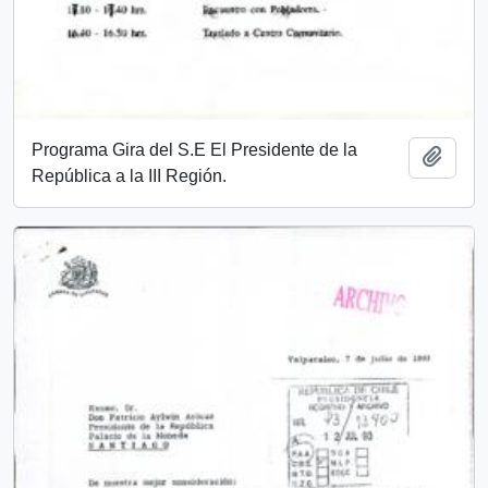
Programa Gira del S.E El Presidente de la
Add t
República a la III Región.