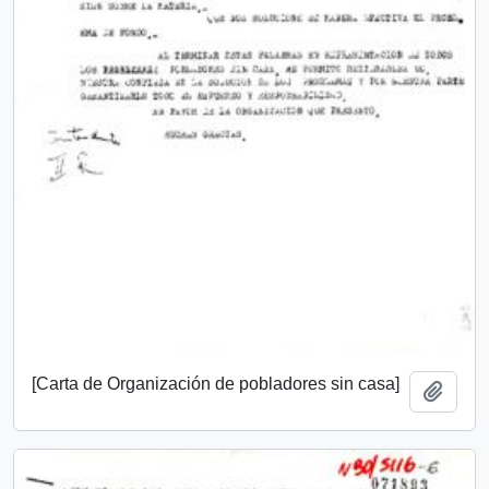
[Carta de Organización de pobladores sin casa]
Add t