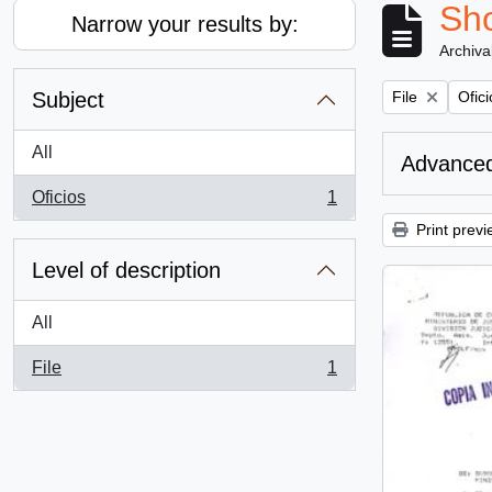
Sho
Narrow your results by:
Archiva
Remove filter:
Remov
Subject
File
Ofici
All
Advanced
Oficios
1
, 1 results
Print previ
Level of description
All
File
1
, 1 results