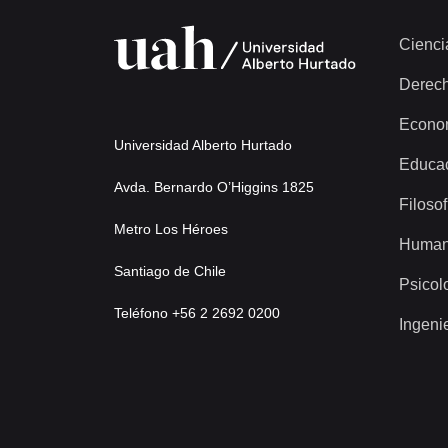
Cienci
Derec
Econo
Universidad Alberto Hurtado
Educa
Avda. Bernardo O’Higgins 1825
Filosof
Metro Los Héroes
Human
Santiago de Chile
Psicol
Teléfono +56 2 2692 0200
Ingeni