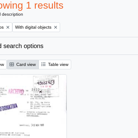
wing 1 results
l description
e filter:
Remove filter:
os
With digital objects
 search options
ew
Card view
Table view