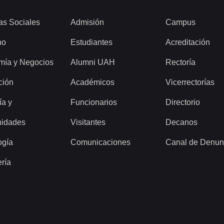
as Sociales
Admisión
Campus
ho
Estudiantes
Acreditación
mía y Negocios
Alumni UAH
Rectoría
ción
Académicos
Vicerrectorías
ía y
Funcionarios
Directorio
idades
Visitantes
Decanos
ogía
Comunicaciones
Canal de Denun
ería