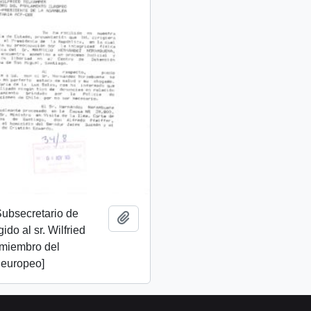
 Subsecretario de
Add to clipboard
gido al sr. Wilfried
 miembro del
 europeo]