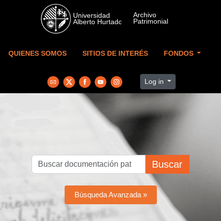
Skip to main content
QUIENES SOMOS
SITIOS DE INTERÉS
FONDOS
Log in
Buscar
Búsqueda Avanzada »