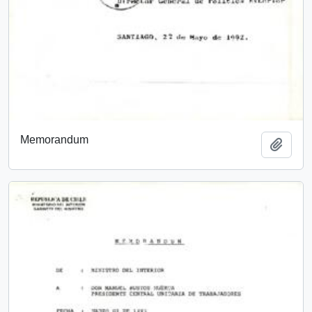
Memorandum
Add t