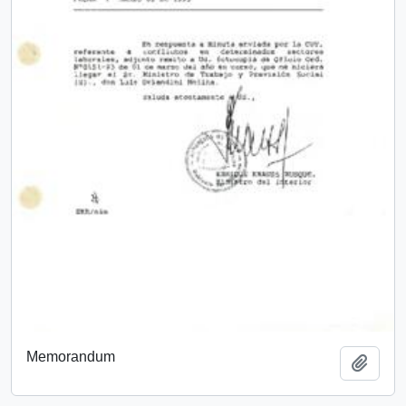
Memorandum
Add t