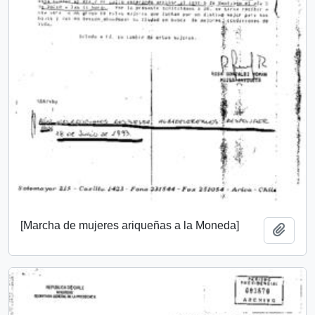
[Marcha de mujeres ariqueñas a la Moneda]
Add t