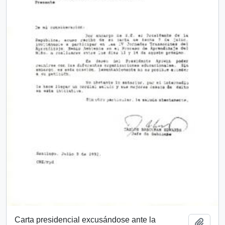
Carta presidencial excusándose ante la
Add t