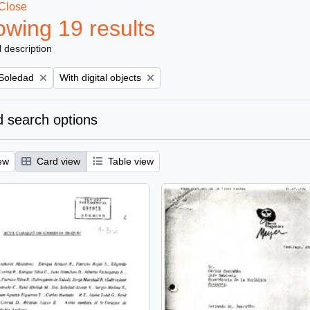
Close
wing 19 results
l description
Remove filter:
 Soledad
With digital objects
 search options
ew
Card view
Table view