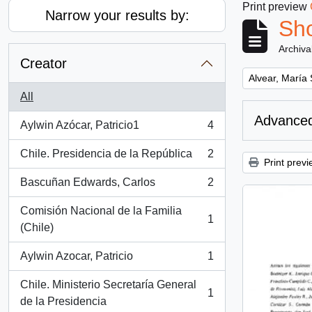
Print preview
Narrow your results by:
Sho
Archiva
Creator
Remove filter:
Alvear, María
All
Advanced
Aylwin Azócar, Patricio1
4
, 4 results
Chile. Presidencia de la República
2
, 2 results
Print previ
Bascuñan Edwards, Carlos
2
, 2 results
Comisión Nacional de la Familia
1
, 1 results
(Chile)
Aylwin Azocar, Patricio
1
, 1 results
Chile. Ministerio Secretaría General
1
, 1 results
de la Presidencia