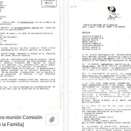
era reunión Comisión
Add to clipboard
 la Familia]