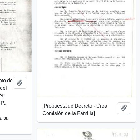
nto de
Add to clipboard
 del
er,
P.,
[Propuesta de Decreto - Crea
Add t
Comisión de la Familia]
 sr.