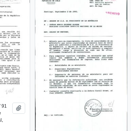
 91
Add to clipboard
e
l,