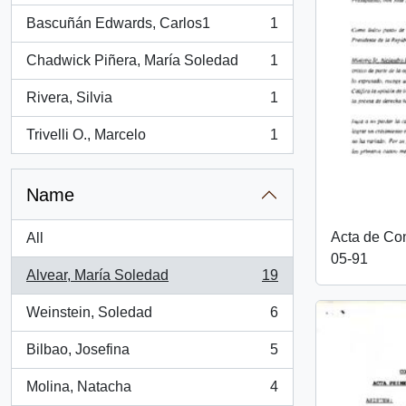
Bascuñán Edwards, Carlos1
1
, 1 results
Chadwick Piñera, María Soledad
1
, 1 results
Rivera, Silvia
1
, 1 results
Trivelli O., Marcelo
1
, 1 results
Name
Acta de Co
All
05-91
Alvear, María Soledad
19
, 19 results
Weinstein, Soledad
6
, 6 results
Bilbao, Josefina
5
, 5 results
Molina, Natacha
4
, 4 results