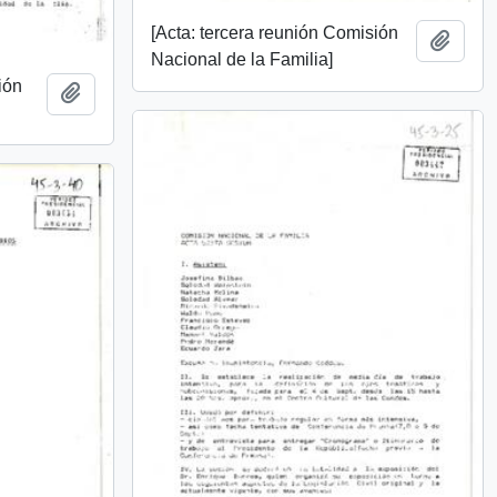
[Acta: tercera reunión Comisión
Add t
Nacional de la Familia]
ión
Add to clipboard