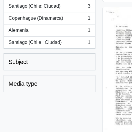
Santiago (Chile: Ciudad)
3
, 3 results
Copenhague (Dinamarca)
1
, 1 results
Alemania
1
, 1 results
Santiago (Chile : Ciudad)
1
, 1 results
Subject
Media type