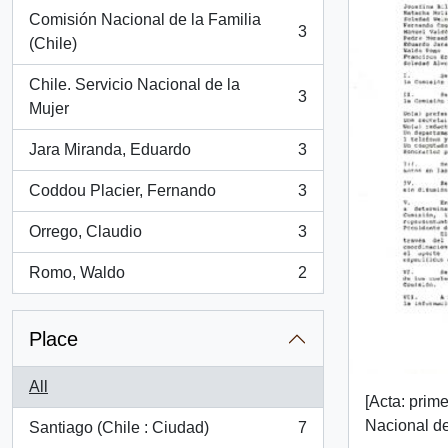
Comisión Nacional de la Familia
3
, 3 results
(Chile)
Chile. Servicio Nacional de la
3
, 3 results
Mujer
Jara Miranda, Eduardo
3
, 3 results
Coddou Placier, Fernando
3
, 3 results
Orrego, Claudio
3
, 3 results
Romo, Waldo
2
, 2 results
Place
All
[Acta: prim
Nacional de
Santiago (Chile : Ciudad)
7
, 7 results