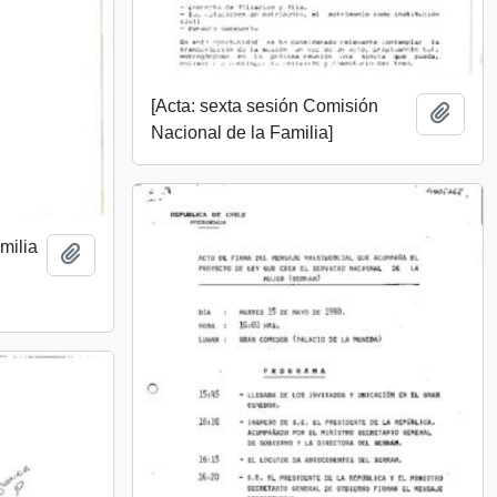
[Acta: sexta sesión Comisión
Add t
Nacional de la Familia]
milia
Add to clipboard