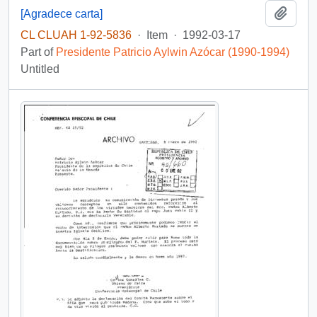
Add t
[Agradece carta]
CL CLUAH 1-92-5836
·
Item
·
1992-03-17
Part of
Presidente Patricio Aylwin Azócar (1990-1994)
Untitled