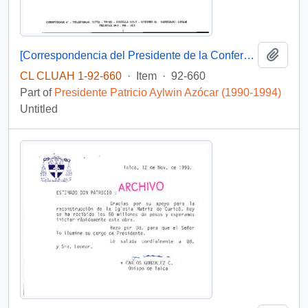
Add t
[Correspondencia del Presidente de la Conferencia Episcopal de Chile dirigida al Presidente Patricio Aylwin]
CL CLUAH 1-92-660
·
Item
·
92-660
Part of
Presidente Patricio Aylwin Azócar (1990-1994)
Untitled