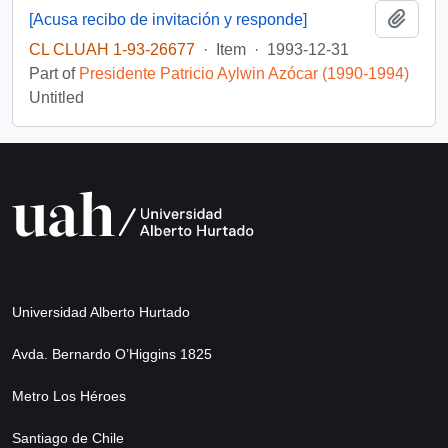
Add t
[Acusa recibo de invitación y responde]
CL CLUAH 1-93-26677
·
Item
·
1993-12-31
Part of
Presidente Patricio Aylwin Azócar (1990-1994)
Untitled
Universidad Alberto Hurtado
Avda. Bernardo O’Higgins 1825
Metro Los Héroes
Santiago de Chile