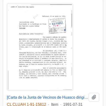
Add t
[Carta de la Junta de Vecinos de Huasco dirigida al Presidente Patricio Aylwin sobre la construcción de un embalse]
CL CLUAH 1-91-15812
·
Item
·
1991-07-31