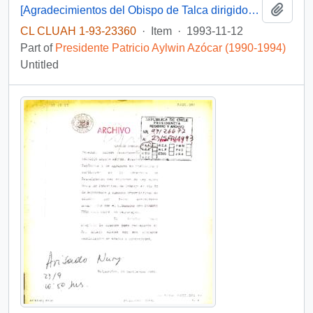
Add t
[Agradecimientos del Obispo de Talca dirigidos al Presidente Patricio Aylwin por el apoyo en la reconstrucción de la Iglesia Matriz de Curicó]
CL CLUAH 1-93-23360
·
Item
·
1993-11-12
Part of
Presidente Patricio Aylwin Azócar (1990-1994)
Untitled