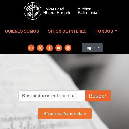
Skip to main content
QUIENES SOMOS
SITIOS DE INTERÉS
FONDOS
Log in
Buscar
Búsqueda Avanzada »