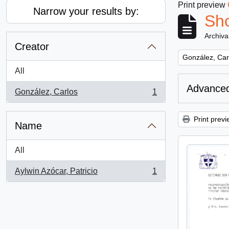
Print preview
Narrow your results by:
Sho
Archiva
Creator
Remove filter:
González, Car
All
Advanced
González, Carlos
1
, 1 results
Print previ
Name
All
Aylwin Azócar, Patricio
1
, 1 results