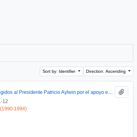
Sort by: Identifier
Direction: Ascending
Add t
[Agradecimientos del Obispo de Talca dirigidos al Presidente Patricio Aylwin por el apoyo en la reconstrucción de la Iglesia Matriz de Curicó]
1-12
 (1990-1994)