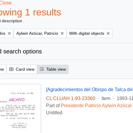
Close
wing 1 results
l description
Remove filter:
Remove filter:
los
Aylwin Azócar, Patricio
With digital objects
 search options
ew
Card view
Table view
CL CLUAH 1-93-23360
·
Item
·
1993-1
Part of
Presidente Patricio Aylwin Azócar
Untitled