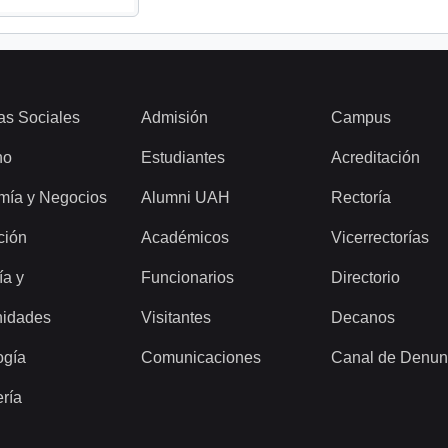
as Sociales
Admisión
Campus
ho
Estudiantes
Acreditación
mía y Negocios
Alumni UAH
Rectoría
ción
Académicos
Vicerrectorías
ía y
Funcionarios
Directorio
idades
Visitantes
Decanos
ogía
Comunicaciones
Canal de Denun
ería