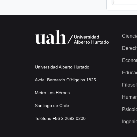
Cienci
Derec
Econo
Universidad Alberto Hurtado
Educa
Avda. Bernardo O’Higgins 1825
Filosof
Metro Los Héroes
Human
Santiago de Chile
Psicol
Teléfono +56 2 2692 0200
Ingeni