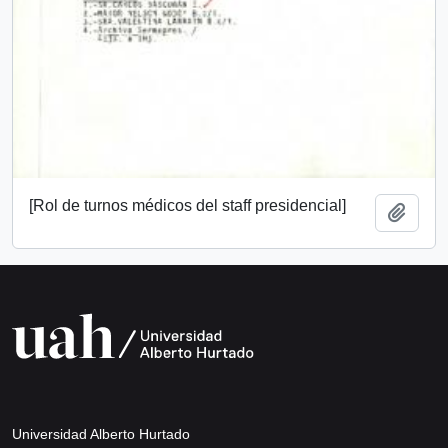
[Rol de turnos médicos del staff presidencial]
Add t
Universidad Alberto Hurtado