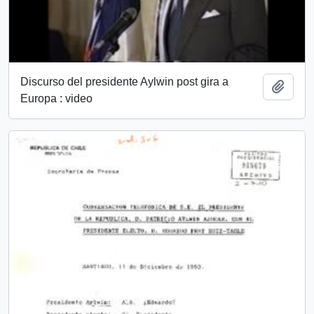
Discurso del presidente Aylwin post gira a
Add t
Europa : video