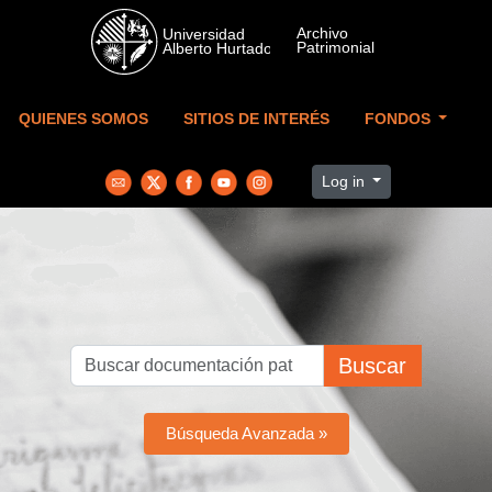
Skip to main content
QUIENES SOMOS
SITIOS DE INTERÉS
FONDOS
Log in
Buscar
Búsqueda Avanzada »