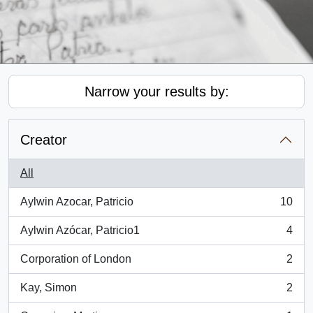
Narrow your results by:
Creator
All
Aylwin Azocar, Patricio
10
, 10 results
Aylwin Azócar, Patricio1
4
, 4 results
Corporation of London
2
, 2 results
Kay, Simon
2
, 2 results