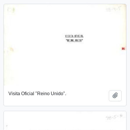
Visita Oficial "Reino Unido".
Add t