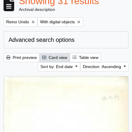
Showing 31 results
Archival description
Remove filter:
Remove filter:
Reino Unido
With digital objects
Advanced search options
Print preview
Card view
Table view
Sort by: End date
Direction: Ascending