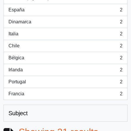
, 3 results
España
2
, 2 results
Dinamarca
2
, 2 results
Italia
2
, 2 results
Chile
2
, 2 results
Bélgica
2
, 2 results
Irlanda
2
, 2 results
Portugal
2
, 2 results
Francia
2
, 2 results
Subject