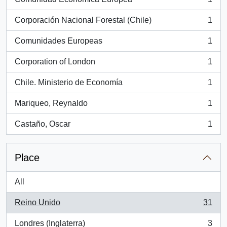
, 1 results
Corporación Nacional Forestal (Chile)
1
, 1 results
Comunidades Europeas
1
, 1 results
Corporation of London
1
, 1 results
Chile. Ministerio de Economía
1
, 1 results
Mariqueo, Reynaldo
1
, 1 results
Castaño, Oscar
1
, 1 results
Place
All
Reino Unido
31
, 31 results
Londres (Inglaterra)
3