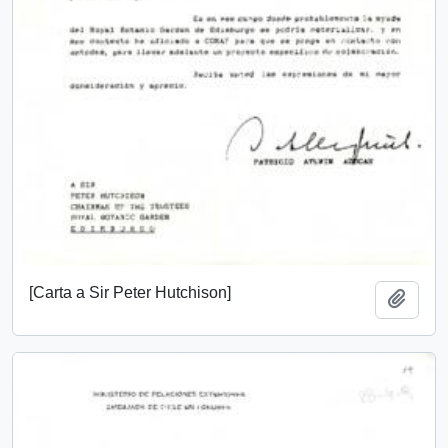
[Carta a Sir Peter Hutchison]
Add t