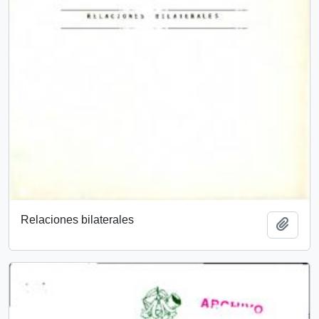
Relaciones bilaterales
Add t