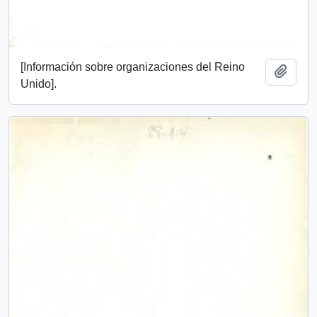
[Información sobre organizaciones del Reino
Add t
Unido].