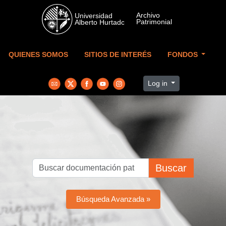
Skip to main content
QUIENES SOMOS
SITIOS DE INTERÉS
FONDOS
Log in
Buscar
Búsqueda Avanzada »