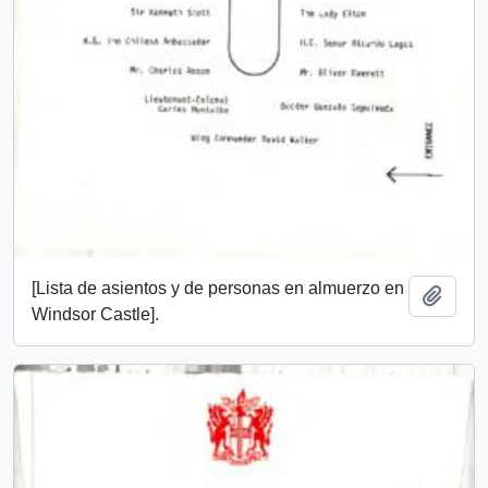
[Lista de asientos y de personas en almuerzo en
Add t
Windsor Castle].