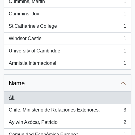
Cummins, Martin
1
, 1 results
Cummins, Joy
1
, 1 results
St Catharine's College
1
, 1 results
Windsor Castle
1
, 1 results
University of Cambridge
1
, 1 results
Amnistía Internacional
1
, 1 results
Name
All
Chile. Ministerio de Relaciones Exteriores.
3
, 3 results
Aylwin Azócar, Patricio
2
, 2 results
Comunidad Económica Europea
1