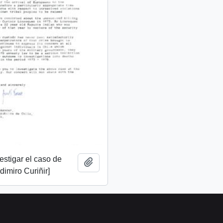
vestigar el caso de
Add to clipboard
imiro Curiñir]