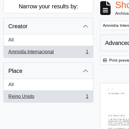
Sho
Narrow your results by:
Archiva
Remove filter:
Creator
Amnistía Inter
All
Advanced
Amnistía Internacional
1
, 1 results
Print previ
Place
All
Reino Unido
1
, 1 results