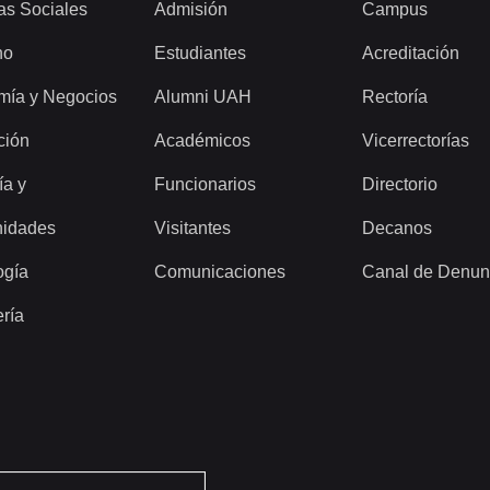
as Sociales
Admisión
Campus
ho
Estudiantes
Acreditación
mía y Negocios
Alumni UAH
Rectoría
ción
Académicos
Vicerrectorías
ía y
Funcionarios
Directorio
idades
Visitantes
Decanos
ogía
Comunicaciones
Canal de Denun
ería