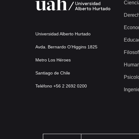
Cienci
Derec
Econo
Universidad Alberto Hurtado
Educa
Avda. Bernardo O’Higgins 1825
Filosof
Metro Los Héroes
Human
Santiago de Chile
Psicol
Teléfono +56 2 2692 0200
Ingeni