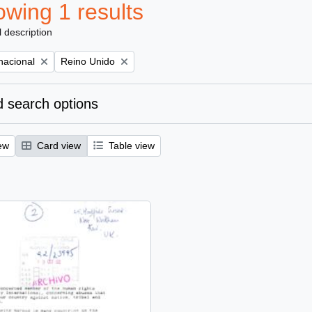
wing 1 results
l description
Remove filter:
nacional
Reino Unido
 search options
ew
Card view
Table view