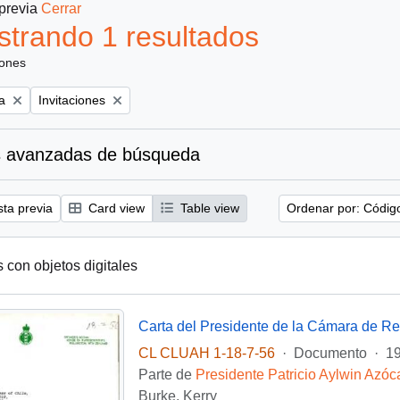
 previa
Cerrar
trando 1 resultados
iones
Remove filter:
a
Invitaciones
 avanzadas de búsqueda
sta previa
Card view
Table view
Ordenar por: Códig
s con objetos digitales
CL CLUAH 1-18-7-56
·
Documento
·
19
Parte de
Presidente Patricio Aylwin Azóc
Burke, Kerry