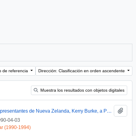
o de referencia
Dirección: Clasificación en orden ascendente
Muestra los resultados con objetos digitales
Añadi
Carta del Presidente de la Cámara de Representantes de Nueva Zelanda, Kerry Burke, a Patricio Aylwin Azócar, agradeciendo su invitación para asistir a la inauguración de la Cámara de Representantes de Chile, pero lamentando su inasistencia debido a compromisos parlamentarios
90-04-03
ar (1990-1994)