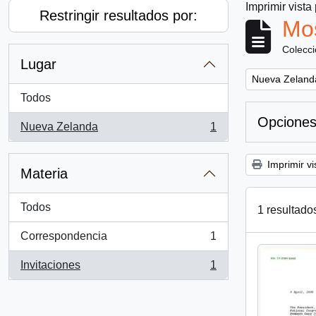
Imprimir vista
Restringir resultados por:
Mos
Colecc
Lugar
Remove filter:
Nueva Zeland
Todos
Opciones
Nueva Zelanda
1
, 1 resultados
Imprimir vi
Materia
Todos
1 resultado
Correspondencia
1
, 1 resultados
Invitaciones
1
, 1 resultados