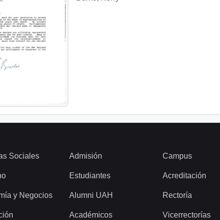
as Sociales
Admisión
Campus
ho
Estudiantes
Acreditación
mía y Negocios
Alumni UAH
Rectoría
ción
Académicos
Vicerrectorías