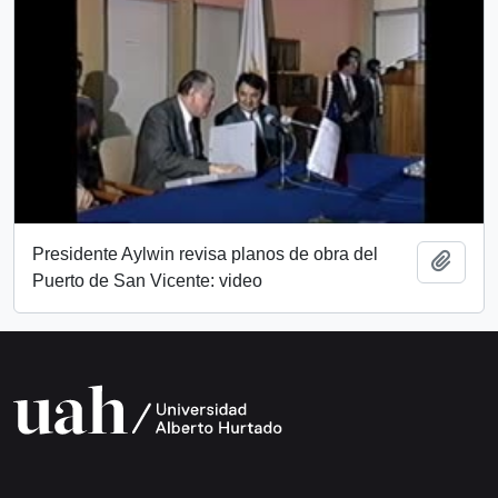
Presidente Aylwin revisa planos de obra del
Añadi
Puerto de San Vicente: video