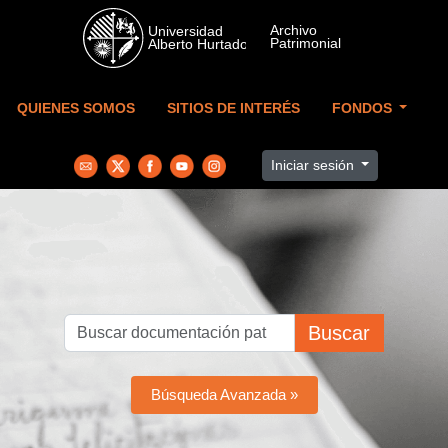
Skip to main content
QUIENES SOMOS
SITIOS DE INTERÉS
FONDOS
Iniciar sesión
Buscar
Búsqueda Avanzada »