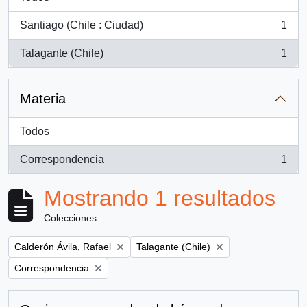
Santiago (Chile : Ciudad)
1
, 1 resultados
Talagante (Chile)
1
, 1 resultados
Materia
Todos
Correspondencia
1
, 1 resultados
Mostrando 1 resultados
Colecciones
Remove filter:
Remove filter:
Calderón Ávila, Rafael
Talagante (Chile)
Remove filter:
Correspondencia