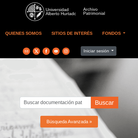
Skip to main content
QUIENES SOMOS
SITIOS DE INTERÉS
FONDOS
Iniciar sesión
Buscar
Búsqueda Avanzada »