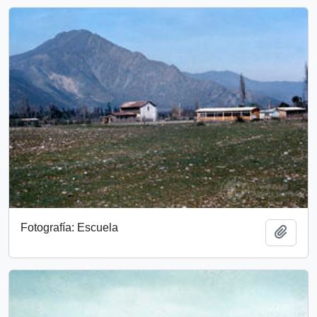
Fotografía: Escuela
Add t