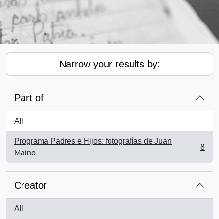
Narrow your results by:
Part of
All
Programa Padres e Hijos: fotografías de Juan
8
, 8 results
Maino
Creator
All