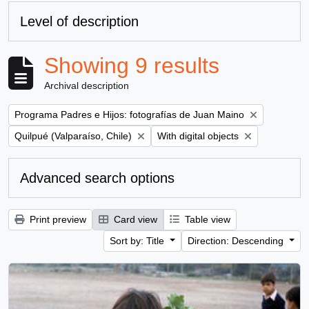
Level of description
Showing 9 results
Archival description
Remove filter:
Programa Padres e Hijos: fotografías de Juan Maino
Remove filter:
Remove filter:
Quilpué (Valparaíso, Chile)
With digital objects
Advanced search options
Print preview
Card view
Table view
Sort by: Title
Direction: Descending