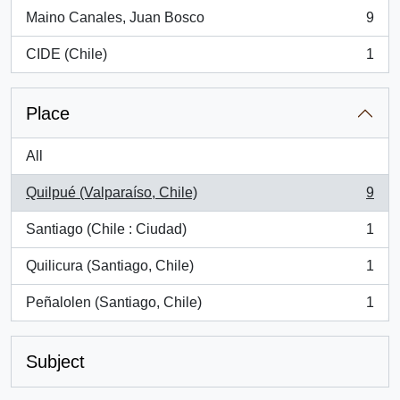
Maino Canales, Juan Bosco
9
, 9 results
CIDE (Chile)
1
, 1 results
Place
All
Quilpué (Valparaíso, Chile)
9
, 9 results
Santiago (Chile : Ciudad)
1
, 1 results
Quilicura (Santiago, Chile)
1
, 1 results
Peñalolen (Santiago, Chile)
1
, 1 results
Subject