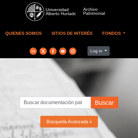
Skip to main content
QUIENES SOMOS
SITIOS DE INTERÉS
FONDOS
Log in
Buscar
Búsqueda Avanzada »