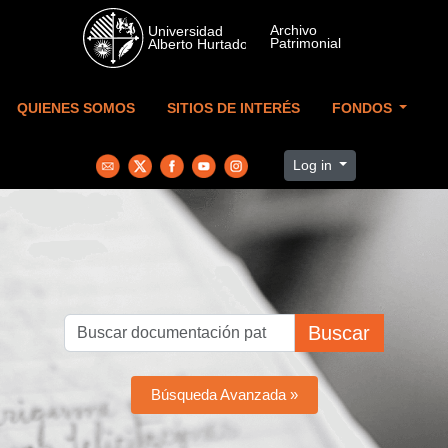
Skip to main content
QUIENES SOMOS
SITIOS DE INTERÉS
FONDOS
Log in
Buscar
Búsqueda Avanzada »