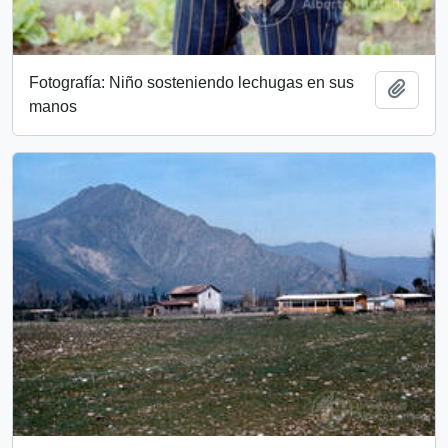
Fotografía: Niño sosteniendo lechugas en sus
Add t
manos