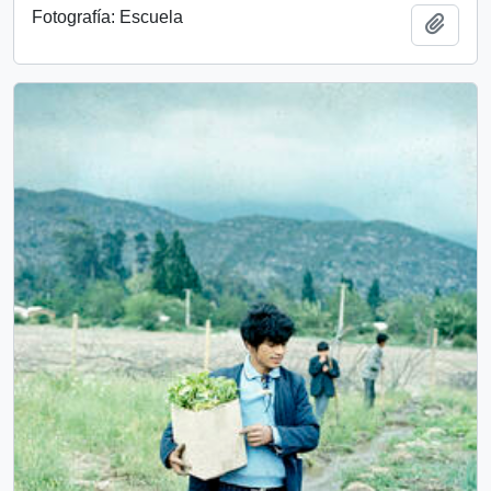
Fotografía: Escuela
Add t