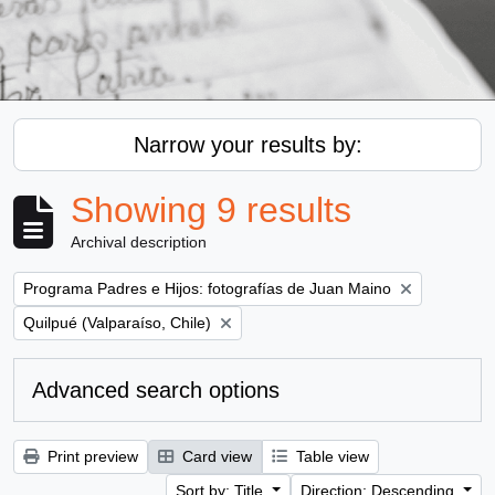
Narrow your results by:
Showing 9 results
Archival description
Remove filter:
Programa Padres e Hijos: fotografías de Juan Maino
Remove filter:
Quilpué (Valparaíso, Chile)
Advanced search options
Print preview
Card view
Table view
Sort by: Title
Direction: Descending