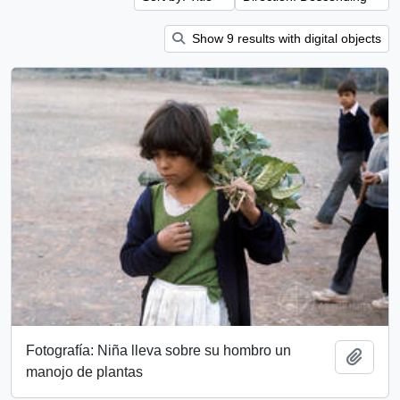
Show 9 results with digital objects
Fotografía: Niña lleva sobre su hombro un
Add t
manojo de plantas