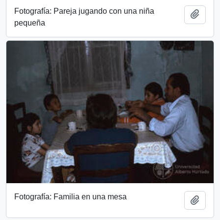
Fotografía: Pareja jugando con una niña
Add t
pequeña
Fotografía: Familia en una mesa
Add t