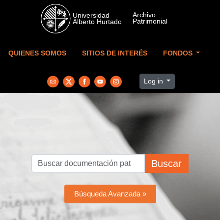
Skip to main content
QUIENES SOMOS
SITIOS DE INTERÉS
FONDOS
Log in
Buscar
Búsqueda Avanzada »