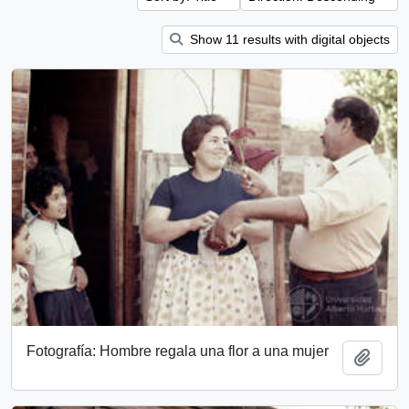
Show 11 results with digital objects
Fotografía: Hombre regala una flor a una mujer
Add t