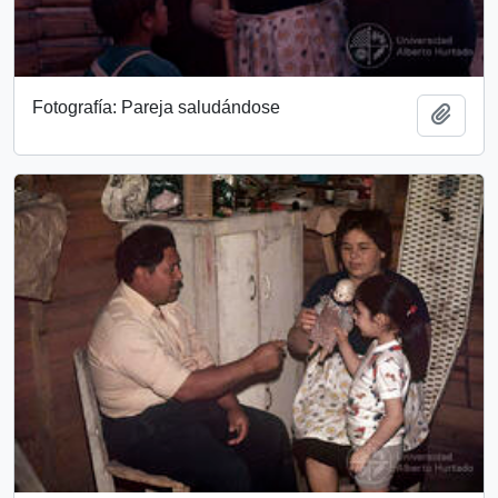
Fotografía: Pareja saludándose
Add t