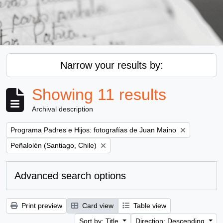
Narrow your results by:
Showing 11 results
Archival description
Remove filter:
Programa Padres e Hijos: fotografías de Juan Maino
Remove filter:
Peñalolén (Santiago, Chile)
Advanced search options
Print preview
Card view
Table view
Sort by: Title
Direction: Descending