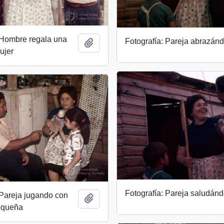
 Hombre regala una
Fotografía: Pareja abrazán
Add to clipboard
ujer
Fotografía: Pareja saludán
 Pareja jugando con
Add to clipboard
equeña