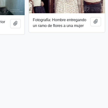
Fotografía: Hombre entregando
Add t
rior
Add to clipboard
un ramo de flores a una mujer