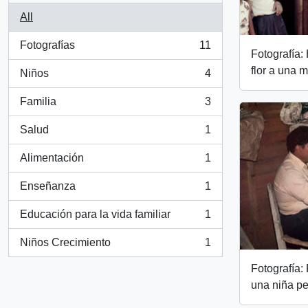
All
Fotografías
11
, 11 results
Fotografía:
flor a una m
Niños
4
, 4 results
Familia
3
, 3 results
Salud
1
, 1 results
Alimentación
1
, 1 results
Enseñanza
1
, 1 results
Educación para la vida familiar
1
, 1 results
Niños Crecimiento
1
, 1 results
Fotografía:
una niña p