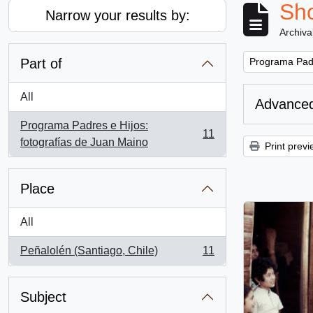
Sho
Narrow your results by:
Archiva
Remove filter:
Part of
Programa Padr
All
Advanced
Programa Padres e Hijos:
11
, 11 results
fotografías de Juan Maino
Print previ
Place
All
Peñalolén (Santiago, Chile)
11
, 11 results
Subject