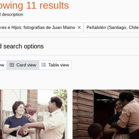
wing 11 results
l description
Remove filter:
es e Hijos: fotografías de Juan Maino
Peñalolén (Santiago, Chile
 search options
ew
Card view
Table view