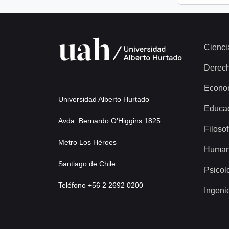
Cienci
Derec
Econo
Universidad Alberto Hurtado
Educa
Avda. Bernardo O’Higgins 1825
Filosof
Metro Los Héroes
Human
Santiago de Chile
Psicol
Teléfono +56 2 2692 0200
Ingeni