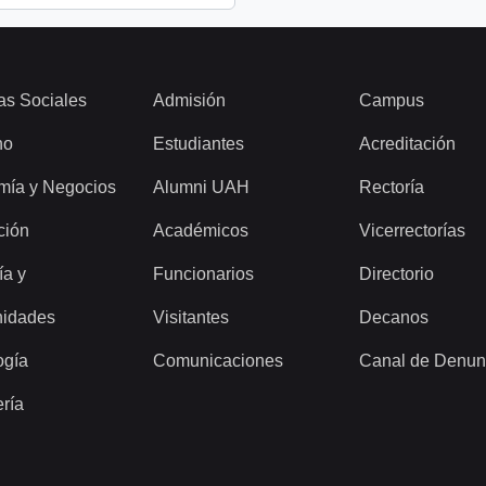
as Sociales
Admisión
Campus
ho
Estudiantes
Acreditación
mía y Negocios
Alumni UAH
Rectoría
ción
Académicos
Vicerrectorías
ía y
Funcionarios
Directorio
idades
Visitantes
Decanos
ogía
Comunicaciones
Canal de Denun
ería