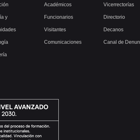
ción
Académicos
Vicerrectorías
ía y
Funcionarios
Directorio
idades
Visitantes
Decanos
ogía
Comunicaciones
Canal de Denun
ería