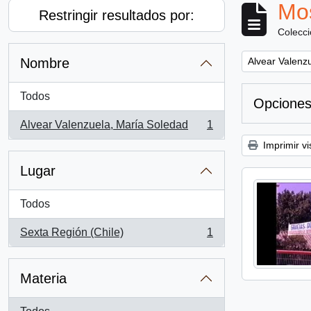
Mos
Restringir resultados por:
Colecc
Remove filter:
Nombre
Alvear Valenz
Todos
Opciones
Alvear Valenzuela, María Soledad
1
, 1 resultados
Imprimir vi
Lugar
Todos
Sexta Región (Chile)
1
, 1 resultados
Materia