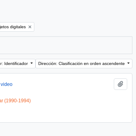
filter:
etos digitales
: Identificador
Dirección: Clasificación en orden ascendente
Añadi
 video
ar (1990-1994)