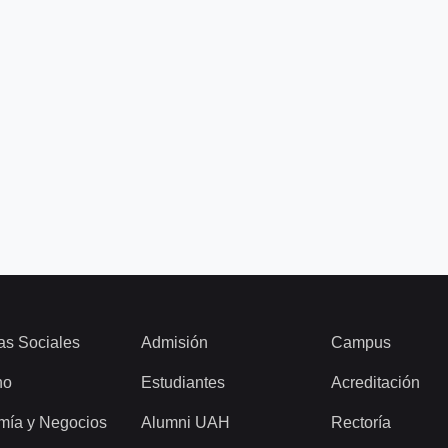
as Sociales
Admisión
Campus
ho
Estudiantes
Acreditación
mía y Negocios
Alumni UAH
Rectoría