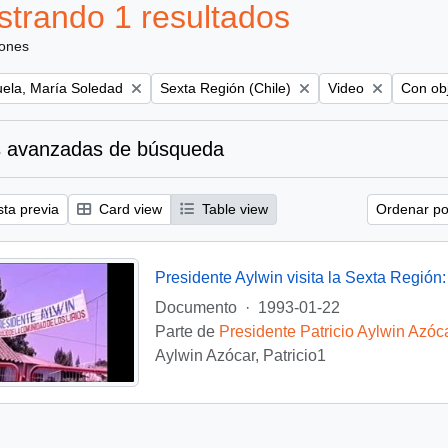
trando 1 resultados
iones
Remove filter:
Remove filter:
Remove 
uela, María Soledad
Sexta Región (Chile)
Video
Con obj
 avanzadas de búsqueda
sta previa
Card view
Table view
Ordenar por
Presidente Aylwin visita la Sexta Región:
Documento
·
1993-01-22
Parte de
Presidente Patricio Aylwin Azóc
Aylwin Azócar, Patricio1