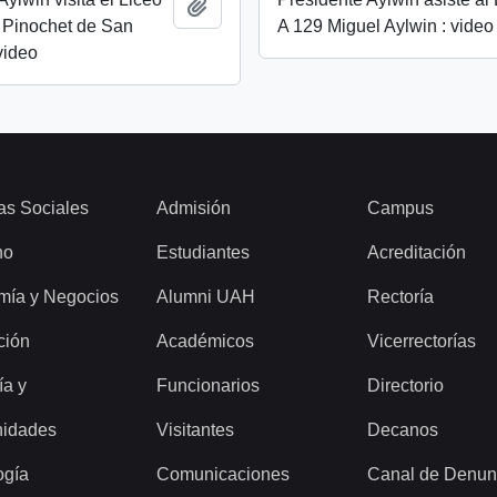
Añadir al portapapeles
 Pinochet de San
A 129 Miguel Aylwin : video
video
as Sociales
Admisión
Campus
ho
Estudiantes
Acreditación
mía y Negocios
Alumni UAH
Rectoría
ción
Académicos
Vicerrectorías
ía y
Funcionarios
Directorio
idades
Visitantes
Decanos
ogía
Comunicaciones
Canal de Denun