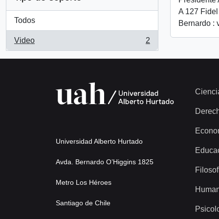
A 127 Fidel
Todos
Bernardo : 
Video
2
, 2 resultados
Cienci
Derec
Econo
Universidad Alberto Hurtado
Educa
Avda. Bernardo O’Higgins 1825
Filosof
Metro Los Héroes
Human
Santiago de Chile
Psicol