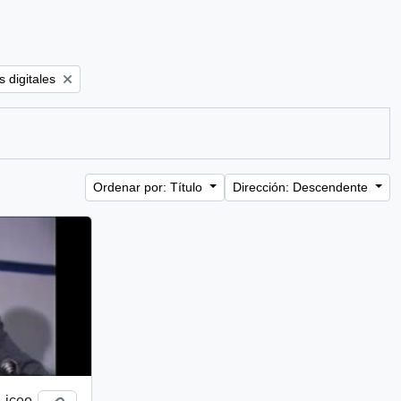
er:
 digitales
Ordenar por: Título
Dirección: Descendente
 Liceo