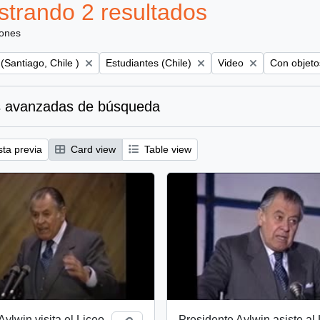
trando 2 resultados
iones
Remove filter:
Remove filter:
Remove filt
(Santiago, Chile )
Estudiantes (Chile)
Video
Con objetos
 avanzadas de búsqueda
sta previa
Card view
Table view
Aylwin visita el Liceo
Presidente Aylwin asiste al