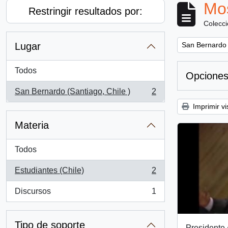
Mos
Restringir resultados por:
Colecc
Remove filter:
Lugar
San Bernardo 
Todos
Opciones
San Bernardo (Santiago, Chile )
2
, 2 resultados
Imprimir vi
Materia
Todos
Estudiantes (Chile)
2
, 2 resultados
Discursos
1
, 1 resultados
Tipo de soporte
Presidente 