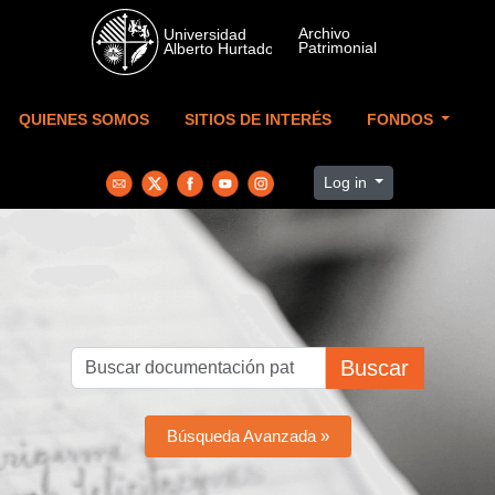
Skip to main content
QUIENES SOMOS
SITIOS DE INTERÉS
FONDOS
Log in
Buscar
Búsqueda Avanzada »