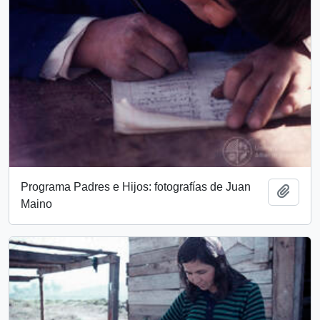
Programa Padres e Hijos: fotografías de Juan
Add t
Maino