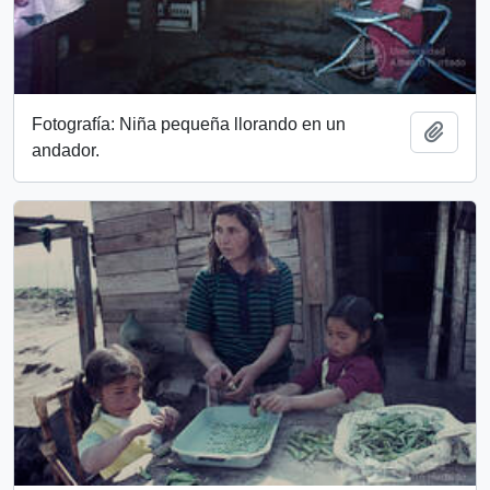
Fotografía: Niña pequeña llorando en un
Add t
andador.