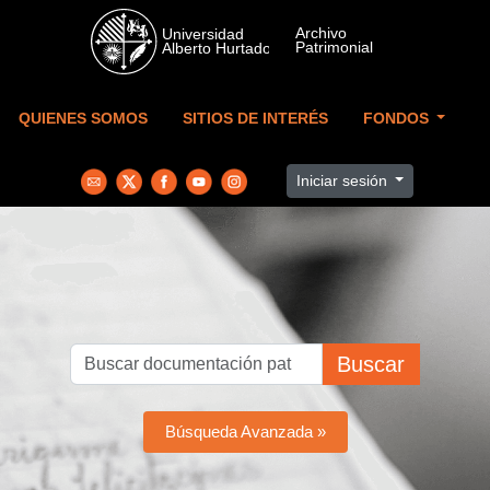
Skip to main content
QUIENES SOMOS
SITIOS DE INTERÉS
FONDOS
Iniciar sesión
Buscar
Búsqueda Avanzada »