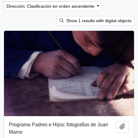
Dirección: Clasificación en orden ascendente
Show 1 results with digital objects
Programa Padres e Hijos: fotografías de Juan
Añadi
Maino