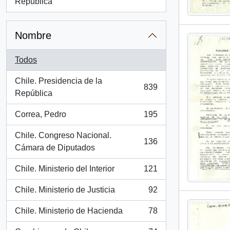
, 103 resultados
República
Nombre
Todos
Chile. Presidencia de la
839
, 839 resultados
República
Correa, Pedro
195
, 195 resultados
Chile. Congreso Nacional.
136
, 136 resultados
Cámara de Diputados
Chile. Ministerio del Interior
121
, 121 resultados
Chile. Ministerio de Justicia
92
, 92 resultados
Chile. Ministerio de Hacienda
78
, 78 resultados