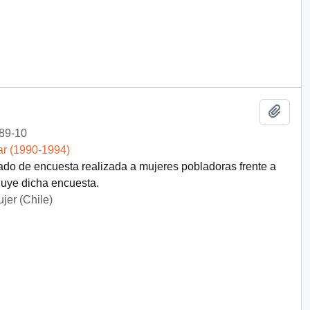
Añadi
89-10
ar (1990-1994)
ado de encuesta realizada a mujeres pobladoras frente a
cluye dicha encuesta.
jer (Chile)