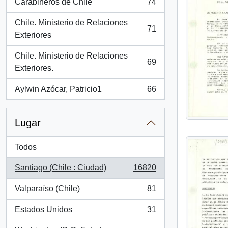
Carabineros de Chile
74
, 74 resultados
Chile. Ministerio de Relaciones
71
, 71 resultados
Exteriores
Chile. Ministerio de Relaciones
69
, 69 resultados
Exteriores.
Aylwin Azócar, Patricio1
66
, 66 resultados
Lugar
Todos
Santiago (Chile : Ciudad)
16820
, 16820 resultados
Valparaíso (Chile)
81
, 81 resultados
Estados Unidos
31
, 31 resultados