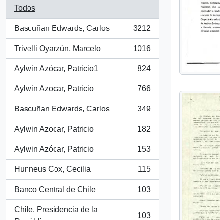
Todos
Bascuñan Edwards, Carlos
3212
, 3212 resultados
Trivelli Oyarzún, Marcelo
1016
, 1016 resultados
Aylwin Azócar, Patricio1
824
, 824 resultados
Aylwin Azocar, Patricio
766
, 766 resultados
Bascuñan Edwards, Carlos
349
, 349 resultados
Aylwin Azocar, Patricio
182
, 182 resultados
Aylwin Azócar, Patricio
153
, 153 resultados
Hunneus Cox, Cecilia
115
, 115 resultados
Banco Central de Chile
103
, 103 resultados
Chile. Presidencia de la
103