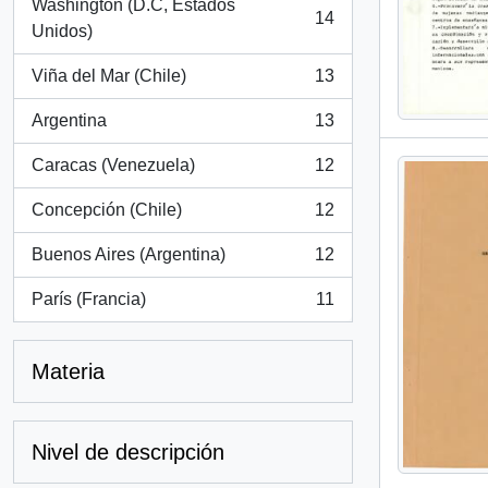
Washington (D.C, Estados
14
, 14 resultados
Unidos)
Viña del Mar (Chile)
13
, 13 resultados
Argentina
13
, 13 resultados
Caracas (Venezuela)
12
, 12 resultados
Concepción (Chile)
12
, 12 resultados
Buenos Aires (Argentina)
12
, 12 resultados
París (Francia)
11
, 11 resultados
Materia
Nivel de descripción