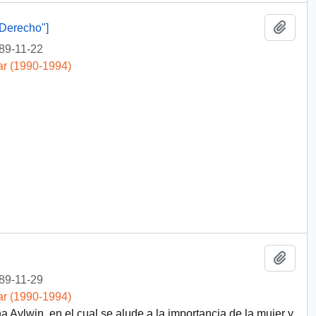
Añadi
Derecho"]
89-11-22
ar (1990-1994)
Añadi
89-11-29
ar (1990-1994)
 Aylwin, en el cual se alude a la importancia de la mujer y