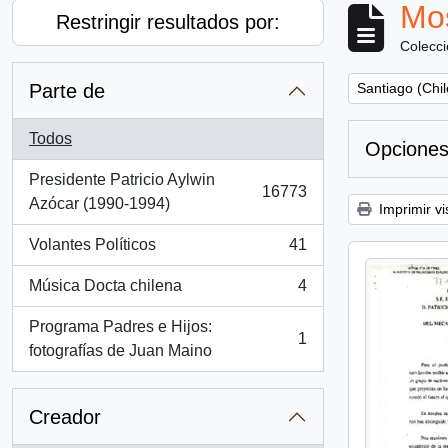
Mos
Restringir resultados por:
Colecc
Remove filter:
Parte de
Santiago (Chil
Todos
Opciones
Presidente Patricio Aylwin
16773
, 16773 resultados
Azócar (1990-1994)
Imprimir vi
Volantes Políticos
41
, 41 resultados
Música Docta chilena
4
, 4 resultados
Programa Padres e Hijos:
1
, 1 resultados
fotografías de Juan Maino
Creador