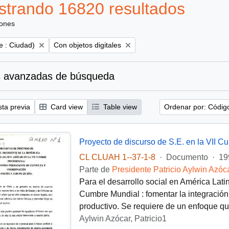
trando 16820 resultados
iones
Remove filter:
e : Ciudad)
Con objetos digitales
 avanzadas de búsqueda
sta previa
Card view
Table view
Ordenar por: Códig
Proyecto de discurso de S.E. en la VII C
CL CLUAH 1--37-1-8
·
Documento
·
19
Parte de
Presidente Patricio Aylwin Azóc
Para el desarrollo social en América Lati
Cumbre Mundial : fomentar la integración 
productivo. Se requiere de un enfoque q
Aylwin Azócar, Patricio1