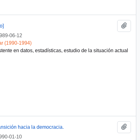
Añadi
o]
989-06-12
ar (1990-1994)
stente en datos, estadísticas, estudio de la situación actual
Añadi
ansición hacia la democracia.
990-01-10