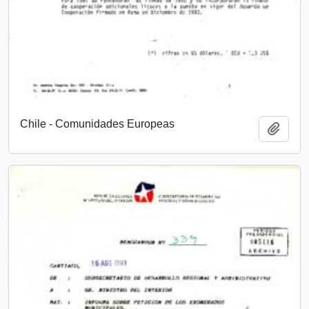
Chile - Comunidades Europeas
Add t