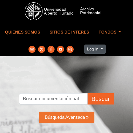
Skip to main content
QUIENES SOMOS
SITIOS DE INTERÉS
FONDOS
Log in
Buscar
Búsqueda Avanzada »