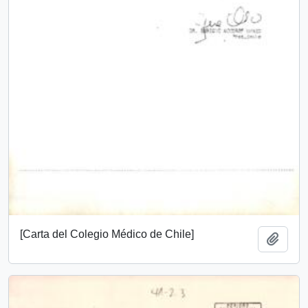
[Carta del Colegio Médico de Chile]
Add t