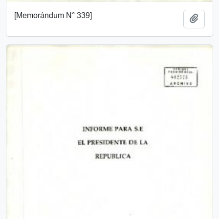
[Memorándum N° 339]
Add t