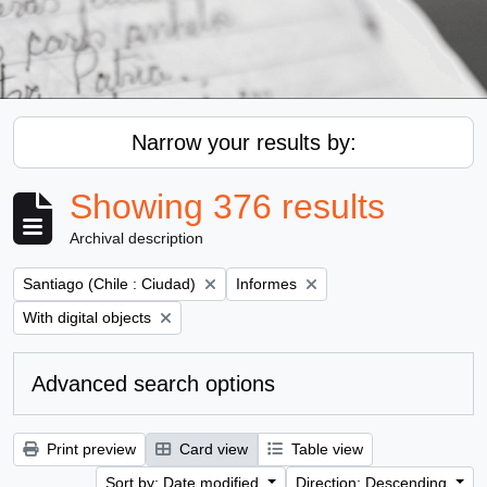
Narrow your results by:
Showing 376 results
Archival description
Remove filter:
Remove filter:
Santiago (Chile : Ciudad)
Informes
Remove filter:
With digital objects
Advanced search options
Print preview
Card view
Table view
Sort by: Date modified
Direction: Descending