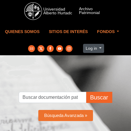
Skip to main content
QUIENES SOMOS
SITIOS DE INTERÉS
FONDOS
Log in
Buscar
Búsqueda Avanzada »