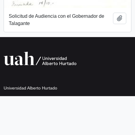
Solicitud de Audiencia con el Gobernador de
Add t
Talagante
Universidad Alberto Hurtado
Avda. Bernardo O’Higgins 1825
Metro Los Héroes
Santiago de Chile