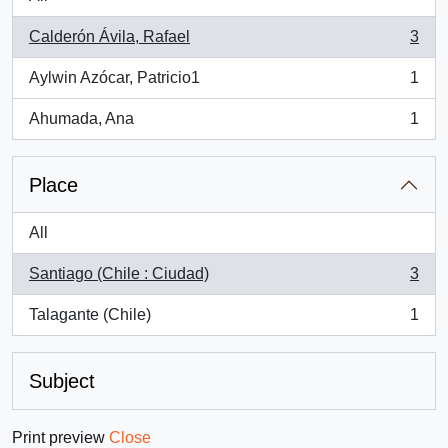
Calderón Ávila, Rafael
3
, 3 results
Aylwin Azócar, Patricio1
1
, 1 results
Ahumada, Ana
1
, 1 results
Place
All
Santiago (Chile : Ciudad)
3
, 3 results
Talagante (Chile)
1
, 1 results
Subject
Print preview
Close