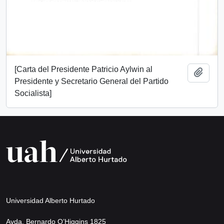
[Carta del Presidente Patricio Aylwin al
Añadi
Presidente y Secretario General del Partido
Socialista]
Universidad Alberto Hurtado
Avda. Bernardo O’Higgins 1825