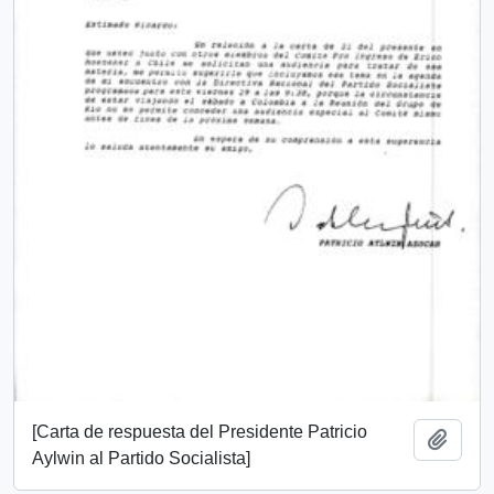
[Carta de respuesta del Presidente Patricio
Añadi
Aylwin al Partido Socialista]