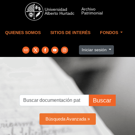
Skip to main content
QUIENES SOMOS
SITIOS DE INTERÉS
FONDOS
Iniciar sesión
Buscar
Búsqueda Avanzada »