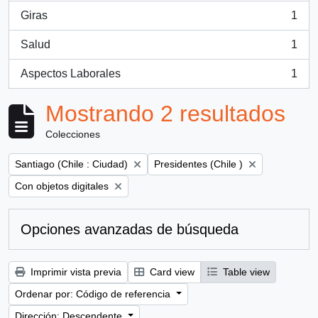
Giras
1
, 1 resultados
Salud
1
, 1 resultados
Aspectos Laborales
1
, 1 resultados
Mostrando 2 resultados
Colecciones
Remove filter:
Remove filter:
Santiago (Chile : Ciudad)
Presidentes (Chile )
Remove filter:
Con objetos digitales
Opciones avanzadas de búsqueda
Imprimir vista previa
Card view
Table view
Ordenar por: Código de referencia
Dirección: Descendente