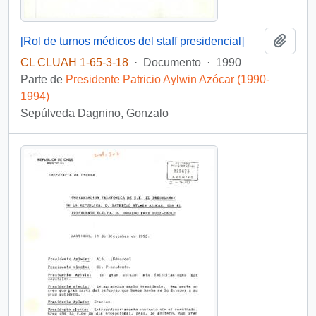
Añadi
[Rol de turnos médicos del staff presidencial]
CL CLUAH 1-65-3-18
·
Documento
·
1990
Parte de
Presidente Patricio Aylwin Azócar (1990-
1994)
Sepúlveda Dagnino, Gonzalo