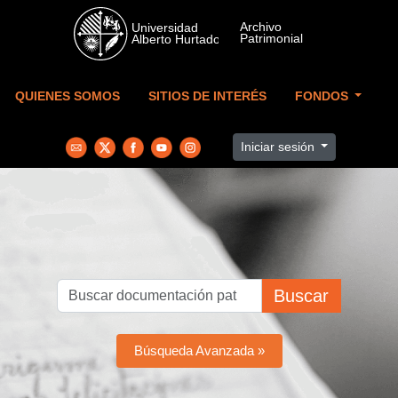
Skip to main content
QUIENES SOMOS
SITIOS DE INTERÉS
FONDOS
Iniciar sesión
Buscar
Búsqueda Avanzada »