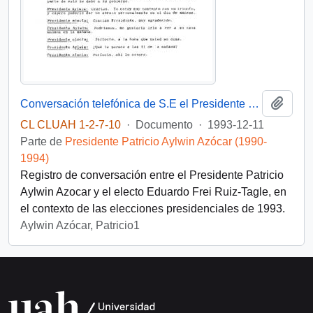
Añadi
Conversación telefónica de S.E el Presidente de la República, D. Patricio Aylwin Azocar, con el Presidente electo, D. Eduardo Frei Ruiz-Tagle
CL CLUAH 1-2-7-10
·
Documento
·
1993-12-11
Parte de
Presidente Patricio Aylwin Azócar (1990-
1994)
Registro de conversación entre el Presidente Patricio
Aylwin Azocar y el electo Eduardo Frei Ruiz-Tagle, en
el contexto de las elecciones presidenciales de 1993.
Aylwin Azócar, Patricio1