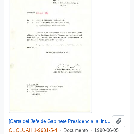
Añadi
[Carta del Jefe de Gabinete Presidencial al Intendente de la Región de Los Lagos]
CL CLUAH 1-9631-5-4
·
Documento
·
1990-06-05