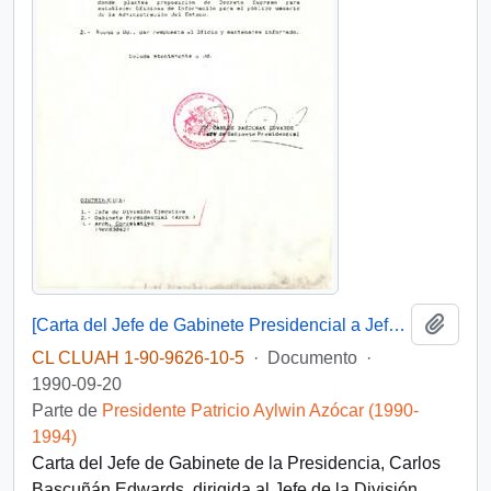
Añadi
[Carta del Jefe de Gabinete Presidencial a Jefe de la División Ejecutiva, Isidro Solís]
CL CLUAH 1-90-9626-10-5
·
Documento
·
1990-09-20
Parte de
Presidente Patricio Aylwin Azócar (1990-
1994)
Carta del Jefe de Gabinete de la Presidencia, Carlos
Bascuñán Edwards, dirigida al Jefe de la División