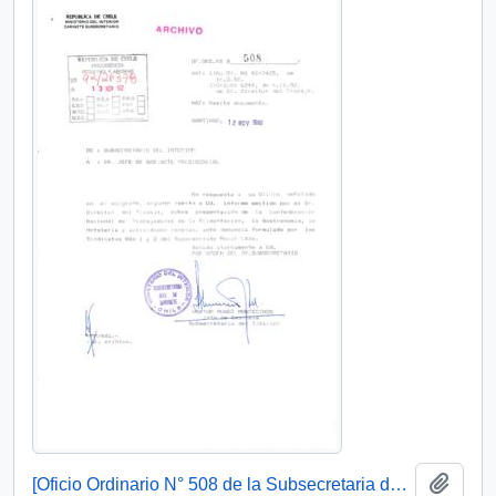
Añadi
[Oficio Ordinario N° 508 de la Subsecretaria del Interior]