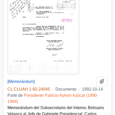
Añadi
[Memorándum]
CL CLUAH 1-92-24045
·
Documento
·
1992-10-14
Parte de
Presidente Patricio Aylwin Azócar (1990-
1994)
Memorándum del Subsecretario del Interior, Belisario
Velasco al Jefe de Gabinete Presidencial, Carlos