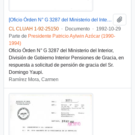
Añadi
[Oficio Órden N° G 3287 del Ministerio del Interior, División de Gobierno Interior Pensiones de Gracia]
CL CLUAH 1-92-25150
·
Documento
·
1992-10-29
Parte de
Presidente Patricio Aylwin Azócar (1990-
1994)
Oficio Órden N° G 3287 del Ministerio del Interior,
División de Gobierno Interior Pensiones de Gracia, en
respuesta a solicitud de pensión de gracia del Sr.
Domingo Yaupi.
Ramírez Mora, Carmen