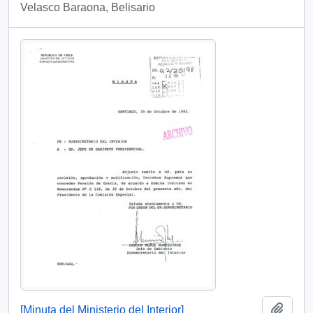
Velasco Baraona, Belisario
Añadi
[Minuta del Ministerio del Interior]