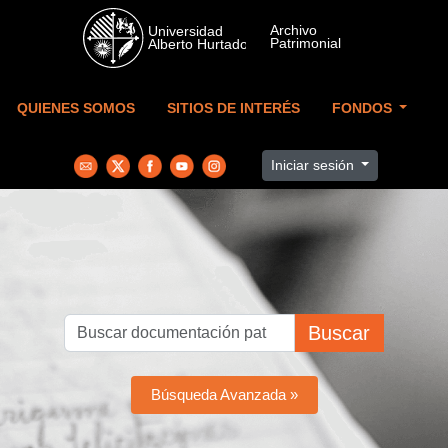
Skip to main content
QUIENES SOMOS
SITIOS DE INTERÉS
FONDOS
Iniciar sesión
Buscar
Búsqueda Avanzada »