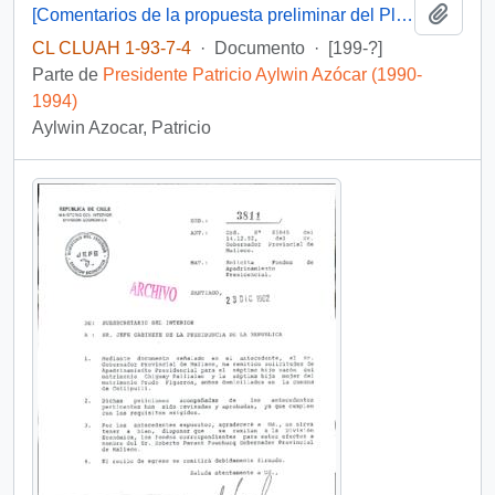
Añadi
[Comentarios de la propuesta preliminar del Plan de Seguridad Cuidadana]
CL CLUAH 1-93-7-4
·
Documento
·
[199-?]
Parte de
Presidente Patricio Aylwin Azócar (1990-
1994)
Aylwin Azocar, Patricio