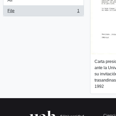
All
File
1
, 1 results
Carta pres
ante la Uni
su invitaci
trasandinas
1992
Cienci