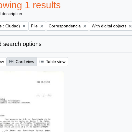
wing 1 results
l description
Remove filter:
Remove filter:
Remove filter:
e : Ciudad)
File
Correspondencia
With digital objects
 search options
ew
Card view
Table view