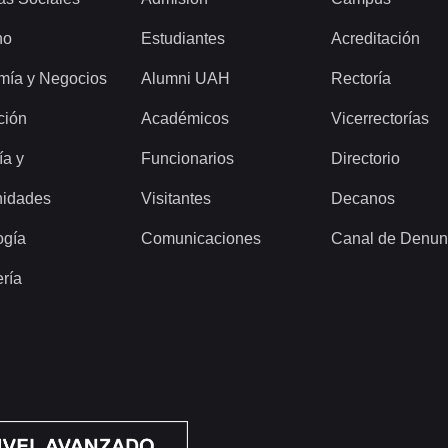
ho
Estudiantes
Acreditación
mía y Negocios
Alumni UAH
Rectoría
ción
Académicos
Vicerrectorías
ía y
Funcionarios
Directorio
idades
Visitantes
Decanos
ogía
Comunicaciones
Canal de Denun
ería