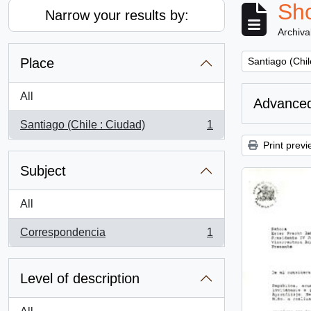
Sho
Narrow your results by:
Archiva
Remove filter:
Place
Santiago (Chil
All
Advanced
Santiago (Chile : Ciudad)
1
, 1 results
Print previ
Subject
All
Correspondencia
1
, 1 results
Level of description