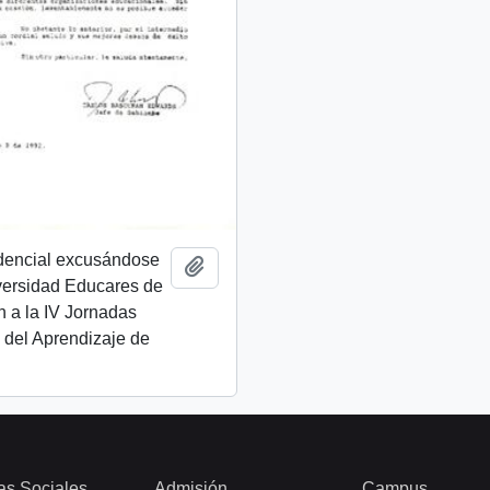
idencial excusándose
Add to clipboard
versidad Educares de
ón a la IV Jornadas
 del Aprendizaje de
as Sociales
Admisión
Campus