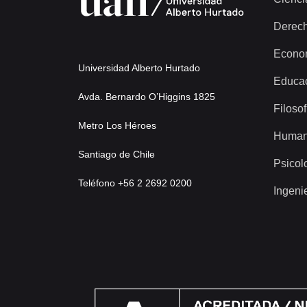
Derec
Econo
Universidad Alberto Hurtado
Educa
Avda. Bernardo O’Higgins 1825
Filosof
Metro Los Héroes
Human
Santiago de Chile
Psicol
Teléfono +56 2 2692 0200
Ingeni