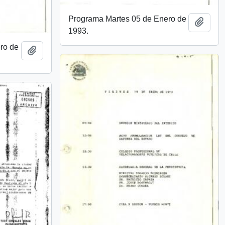
Programa Martes 05 de Enero de
Añadi
1993.
ro de
Añadir al portapapeles