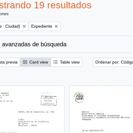
trando 19 resultados
iones
Remove filter:
e : Ciudad)
Expediente
 avanzadas de búsqueda
sta previa
Card view
Table view
Ordenar por: Códig