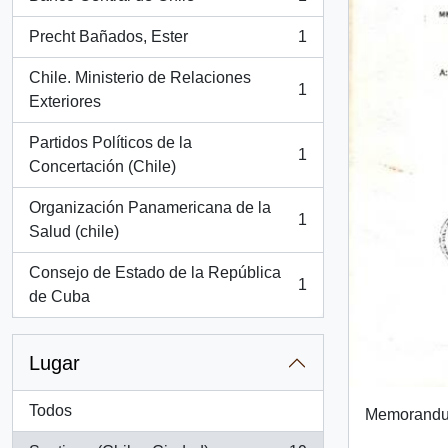
, 1 resultados
Precht Bañados, Ester
1
, 1 resultados
Chile. Ministerio de Relaciones
1
, 1 resultados
Exteriores
Partidos Políticos de la
1
, 1 resultados
Concertación (Chile)
Organización Panamericana de la
1
, 1 resultados
Salud (chile)
Consejo de Estado de la República
1
, 1 resultados
de Cuba
Lugar
Todos
Memorand