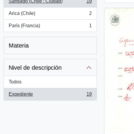
Santiago (Chile : Ciudad)
19
, 19 resultados
Arica (Chile)
2
, 2 resultados
París (Francia)
1
, 1 resultados
Materia
Nivel de descripción
Todos
Expediente
19
, 19 resultados