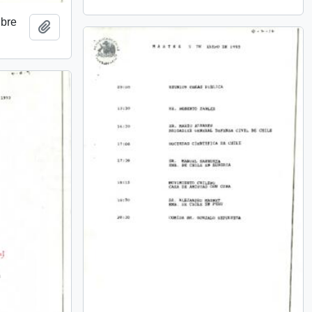
ubre
Añadir al portapapeles