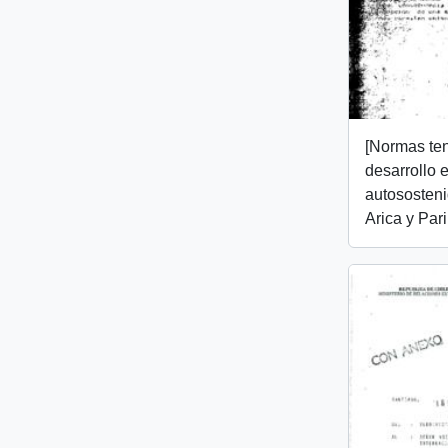
[Normas ten
desarrollo
autososteni
Arica y Par