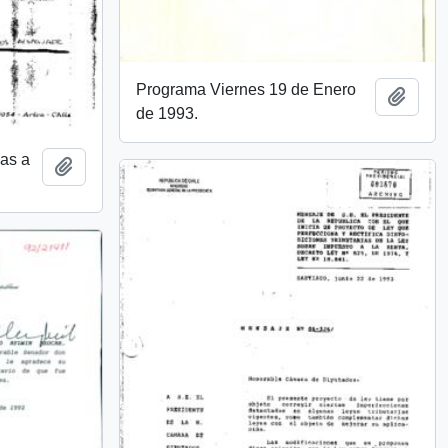
Programa Viernes 19 de Enero
Añadi
de 1993.
as a
Añadir al portapapeles