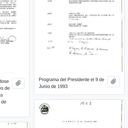
Programa del Presidente el 9 de
ndose
Añadi
Añadir al portapapeles
Junio de 1993
es de
as
e de