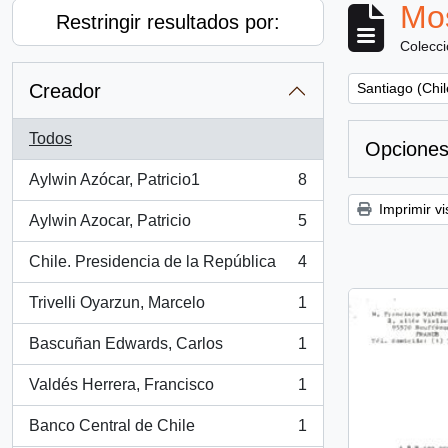
Mos
Restringir resultados por:
Colecc
Remove filter:
Creador
Santiago (Chil
Todos
Opciones
Aylwin Azócar, Patricio1
8
, 8 resultados
Imprimir vi
Aylwin Azocar, Patricio
5
, 5 resultados
Chile. Presidencia de la República
4
, 4 resultados
Trivelli Oyarzun, Marcelo
1
, 1 resultados
Bascuñan Edwards, Carlos
1
, 1 resultados
Valdés Herrera, Francisco
1
, 1 resultados
Banco Central de Chile
1
, 1 resultados