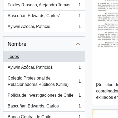
Foxley Rioseco, Alejandro Tomás
1
, 1 resultados
Bascuñán Edwards, Carlos1
1
, 1 resultados
Aylwin Azocar, Patricio
1
, 1 resultados
Nombre
Todos
Aylwin Azócar, Patricio1
1
, 1 resultados
Colegio Profesional de
1
, 1 resultados
Relacionadores Públicos (Chile)
[Solicitud 
coordinador
Policía de Investigaciones de Chile
1
exiliados e
, 1 resultados
Bascuñan Edwards, Carlos
1
, 1 resultados
Banco Central de Chile
1