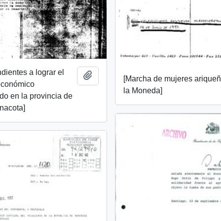
dientes a lograr el
Añadir al portapapeles
[Marcha de mujeres ariqueñ
 económico
la Moneda]
do en la provincia de
inacota]