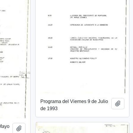
Programa del Viernes 9 de Julio
Añadi
de 1993
 Mayo
Añadir al portapapeles