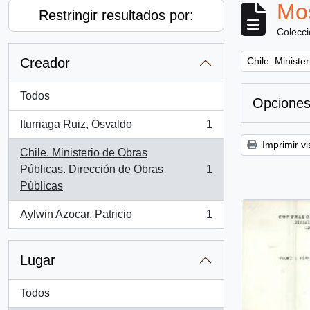
Mos
Restringir resultados por:
Colecc
Remove filter:
Creador
Chile. Ministe
Todos
Opciones
Iturriaga Ruiz, Osvaldo
1
, 1 resultados
Imprimir vi
Chile. Ministerio de Obras
Públicas. Dirección de Obras
1
, 1 resultados
Públicas
Aylwin Azocar, Patricio
1
, 1 resultados
Lugar
Todos