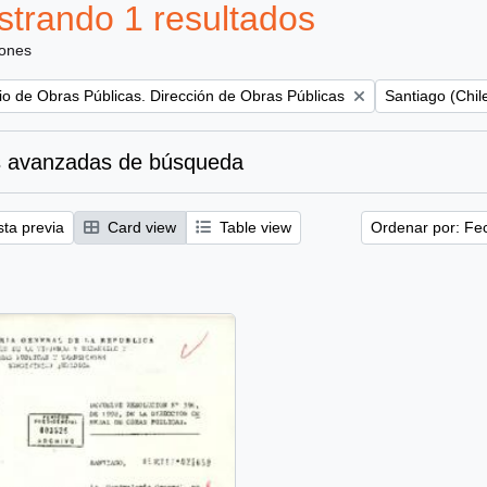
trando 1 resultados
iones
Remove filter:
rio de Obras Públicas. Dirección de Obras Públicas
Santiago (Chil
 avanzadas de búsqueda
sta previa
Card view
Table view
Ordenar por: Fe