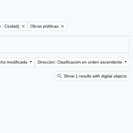
Remove filter:
e : Ciudad)
Obras públicas
cha modificada
Dirección: Clasificación en orden ascendente
Show 1 results with digital objects