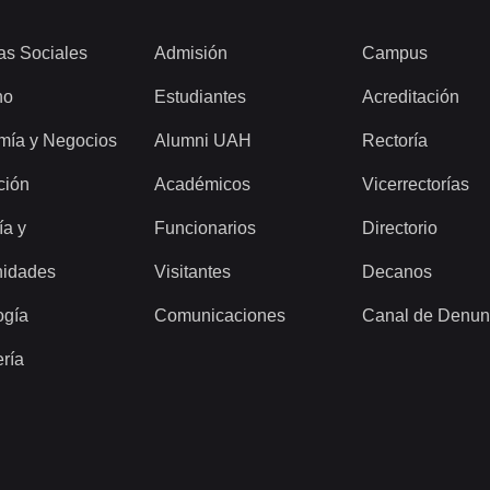
as Sociales
Admisión
Campus
ho
Estudiantes
Acreditación
mía y Negocios
Alumni UAH
Rectoría
ción
Académicos
Vicerrectorías
ía y
Funcionarios
Directorio
idades
Visitantes
Decanos
ogía
Comunicaciones
Canal de Denun
ería