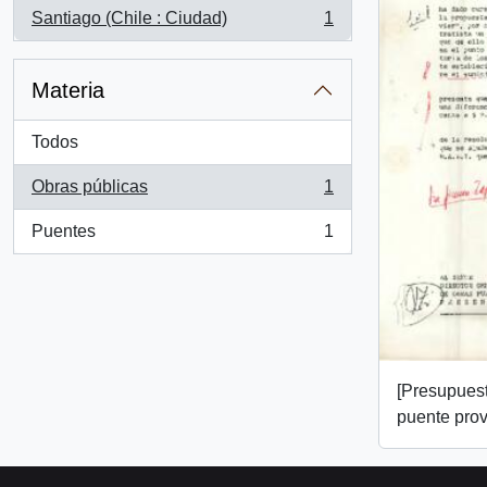
Santiago (Chile : Ciudad)
1
, 1 resultados
Materia
Todos
Obras públicas
1
, 1 resultados
Puentes
1
, 1 resultados
[Presupuest
puente prov