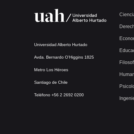
Cienci
Derec
Econo
Universidad Alberto Hurtado
Educa
Avda. Bernardo O’Higgins 1825
Filosof
Metro Los Héroes
Human
Santiago de Chile
Psicol
Teléfono +56 2 2692 0200
Ingeni